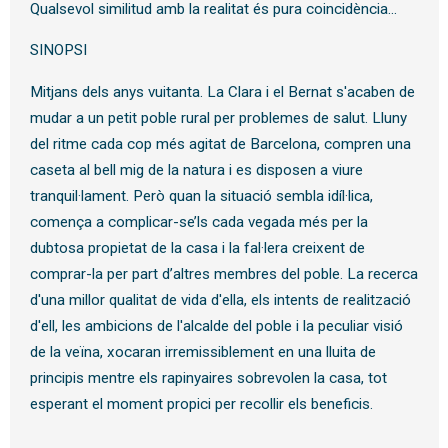
Qualsevol similitud amb la realitat és pura coincidència...
SINOPSI
Mitjans dels anys vuitanta. La Clara i el Bernat s'acaben de
mudar a un petit poble rural per problemes de salut. Lluny
del ritme cada cop més agitat de Barcelona, compren una
caseta al bell mig de la natura i es disposen a viure
tranquil·lament. Però quan la situació sembla idíl·lica,
comença a complicar-se’ls cada vegada més per la
dubtosa propietat de la casa i la fal·lera creixent de
comprar-la per part d’altres membres del poble. La recerca
d'una millor qualitat de vida d'ella, els intents de realització
d'ell, les ambicions de l'alcalde del poble i la peculiar visió
de la veïna, xocaran irremissiblement en una lluita de
principis mentre els rapinyaires sobrevolen la casa, tot
esperant el moment propici per recollir els beneficis.