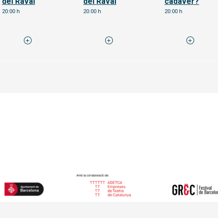
del Raval
del Raval
cadàver?
20:00 h
20:00 h
20:00 h