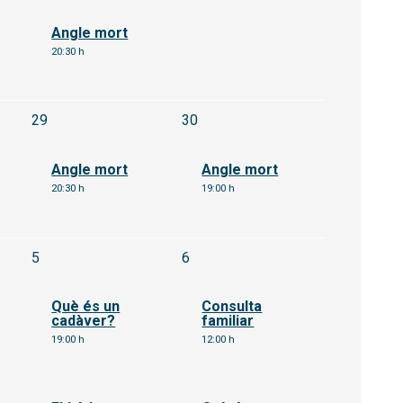
Angle mort
20:30 h
agost
Dissabte 29 d'agost
Diumenge 30 d'agost
29
30
Angle mort
Angle mort
20:30 h
19:00 h
setembre
Dissabte 5 de setembre
Diumenge 6 de setembre
5
6
Què és un
Consulta
cadàver?
familiar
19:00 h
12:00 h