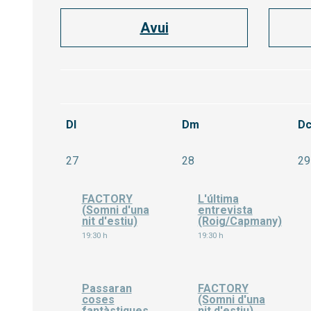
Avui
Dl
Dm
D
Dilluns 27 de juliol
Dimarts 28 de juliol
27
28
29
FACTORY
L'última
(Somni d'una
entrevista
nit d'estiu)
(Roig/Capmany)
19:30 h
19:30 h
Passaran
FACTORY
coses
(Somni d'una
fantàstiques
nit d'estiu)