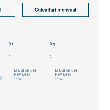
l
Calendari mensual
Ds
Dg
juliol
Dissabte 1 d'agost
Diumenge 2 d'agost
1
2
El Bufón del
El Bufón del
Rey Lear
Rey Lear
y)
20:00 h
20:00 h