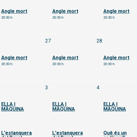
Angle mort
Angle mort
Angle mort
20:30 h
20:30 h
20:30 h
Dimecres 26 d'agost
Dijous 27 d'agost
Divendres 28 d'
27
28
Angle mort
Angle mort
Angle mort
20:30 h
20:30 h
20:30 h
imecres 2 de setembre
Dijous 3 de setembre
Divendres 4 de 
3
4
ELLA I
ELLA I
ELLA I
MÀQUINA
MÀQUINA
MÀQUINA
L'estanquera
L'estanquera
Què és un