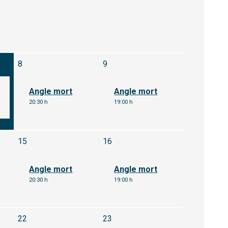
ost
Dissabte 8 d'agost
Diumenge 9 d'agost
8
9
Angle mort
Angle mort
20:30 h
19:00 h
agost
Dissabte 15 d'agost
Diumenge 16 d'agost
15
16
Angle mort
Angle mort
20:30 h
19:00 h
agost
Dissabte 22 d'agost
22
23