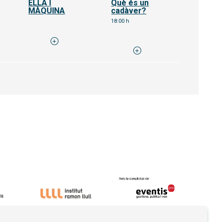
ELLA I
Què és un
MÀQUINA
cadàver?
18:00 h