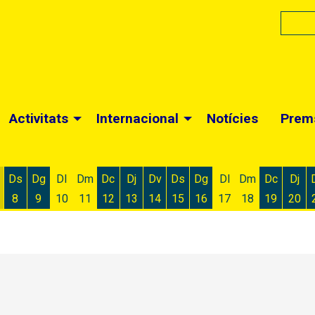
Activitats
Internacional
Notícies
Prem
Ds
Dg
Dl
Dm
Dc
Dj
Dv
Ds
Dg
Dl
Dm
Dc
Dj
8
9
10
11
12
13
14
15
16
17
18
19
20
 d'agost
 6 d'agost
ivendres 7 d'agost
Dissabte 8 d'agost
Diumenge 9 d'agost
Dimecres 12 d'agost
Dijous 13 d'agost
Divendres 14 d'agost
Dissabte 15 d'agost
Diumenge 16 d'agost
Dimecres
Dijo