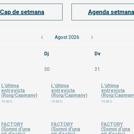
Cap de setmana
Agenda setmana
Agost 2026
c
Dj
Dv
Dimecres 29 de juliol
Dijous 30 de juliol
Divendres 31 de 
30
31
L'última
L'última
L'última
entrevista
entrevista
entrevista
(Roig/Capmany)
(Roig/Capmany)
(Roig/Capman
19:30 h
19:30 h
19:30 h
FACTORY
FACTORY
FACTORY
(Somni d'una
(Somni d'una
(Somni d'una
nit d'estiu)
nit d'estiu)
nit d'estiu)