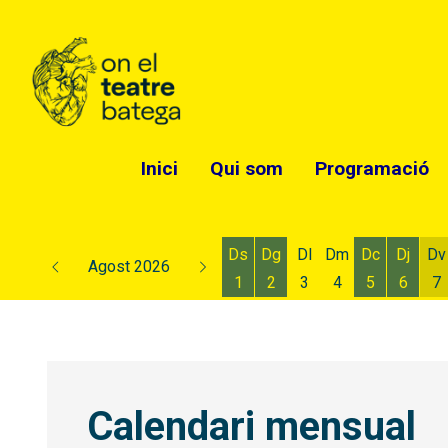
Inici
Qui som
Programació
Ds
Dg
Dl
Dm
Dc
Dj
Dv
Agost 2026
1
2
3
4
5
6
7
Dissabte 1 d'agost
Diumenge 2 d'agost
Dimecres 5
Dijous
D
Calendari mensual