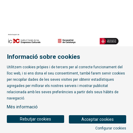
Informació sobre cookies
Diapositiva 2 de 7
Utilitzem cookies pròpies i de tercers per al correcte funcionament del
lloc web, i si ens dona el seu consentiment, també farem servir cookies
per recopilar dades de les seves visites per obtenir estadístiques
Subscriu-te al butlletí
agregades per millorar els nostres serveis i mostrar publicitat
relacionada amb les seves preferències a partir dels seus hàbits de
Sitemap
|
Avís Legal
|
Política de privacitat
|
Contactar
|
navegació.
Ús de Cookies
|
Transparència
Més informació
Rebutjar cookies
Acceptar cookies
Configurar cookies