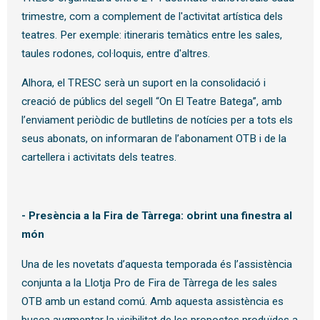
trimestre, com a complement de l'activitat artística dels
teatres. Per exemple: itineraris temàtics entre les sales,
taules rodones, col·loquis, entre d'altres.
Alhora, el TRESC serà un suport en la consolidació i
creació de públics del segell “On El Teatre Batega”, amb
l’enviament periòdic de butlletins de notícies per a tots els
seus abonats, on informaran de l’abonament OTB i de la
cartellera i activitats dels teatres.
- Presència a la Fira de Tàrrega: obrint una finestra al
món
Una de les novetats d’aquesta temporada és l’assistència
conjunta a la Llotja Pro de Fira de Tàrrega de les sales
OTB amb un estand comú. Amb aquesta assistència es
busca augmentar la visibilitat de les propostes produïdes a