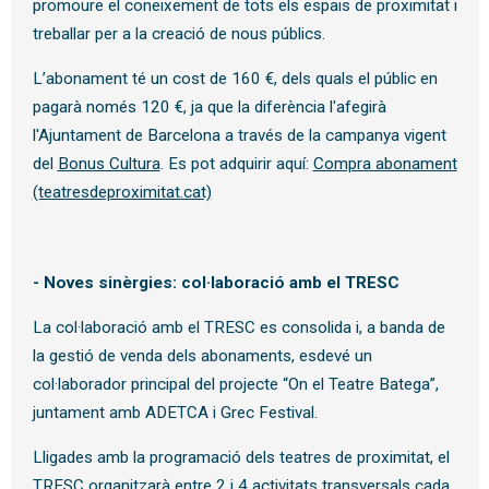
promoure el coneixement de tots els espais de proximitat i
treballar per a la creació de nous públics.
L’abonament té un cost de 160 €, dels quals el públic en
pagarà només 120 €, ja que la diferència l'afegirà
l'Ajuntament de Barcelona a través de la campanya vigent
del
Bonus Cultura
. Es pot adquirir aquí:
Compra abonament
(teatresdeproximitat.cat)
- Noves sinèrgies: col·laboració amb el
TRESC
La col·laboració amb el TRESC es consolida i, a banda de
la gestió de venda dels abonaments, esdevé un
col·laborador principal del projecte “On el Teatre Batega”,
juntament amb ADETCA i Grec Festival.
Lligades amb la programació dels teatres de proximitat, el
TRESC organitzarà entre 2 i 4 activitats transversals cada