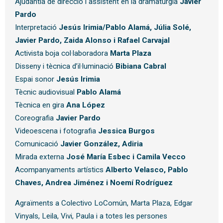
Ajudantia de direcció i assistent en la dramatúrgia
Javier
Pardo
Interpretació
Jesús Irimia/Pablo Alamá
, Júlia Solé,
Javier Pardo, Zaida Alonso i Rafael Carvajal
Activista boja col·laboradora
Marta Plaza
Disseny i tècnica d’il·luminació
Bibiana Cabral
Espai sonor
Jesús Irimia
Tècnic audiovisual
Pablo Alamá
Tècnica en gira
Ana López
Coreografia
Javier Pardo
Videoescena i fotografia
Jessica Burgos
Comunicació
Javier González, Adiria
Mirada externa
José María Esbec i Camila Vecco
Acompanyaments artístics
Alberto Velasco, Pablo
Chaves, Andrea Jiménez i Noemí Rodríguez
Agraïments a Colectivo LoComún, Marta Plaza, Edgar
Vinyals, Leila, Vivi, Paula i a totes les persones