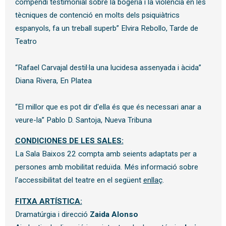
compendi testimonial sobre la bogeria i la violència en les 
tècniques de contenció en molts dels psiquiàtrics 
espanyols, fa un treball superb” Elvira Rebollo, Tarde de 
Teatro
“Rafael Carvajal destil·la una lucidesa assenyada i àcida”  
Diana Rivera, En Platea
“El millor que es pot dir d'ella és que és necessari anar a 
veure-la” Pablo D. Santoja, Nueva Tribuna
CONDICIONES DE LES SALES:
La Sala Baixos 22 compta amb seients adaptats per a
persones amb mobilitat reduïda. Més informació sobre
l’accessibilitat del teatre en el següent
enllaç
.
FITXA ARTÍSTICA:
Dramatúrgia i direcció
Zaida Alonso