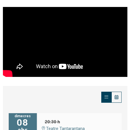
dimecres
08
20:30 h
Teatre Tantarantana