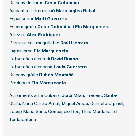
Disseny de llums
Cesc Colomina
Ajudantia d’il·luminació
Marc Inglés Rabal
Espai sonor
Martí Guerrero
Escenografia
Cesc Colomina i Els Marquesets
Atrezzo
Alex Rodríguez
Perruqueria i maquillatge
Raúl Herrera
Figurinisme
Els Marquesets
Fotografies d’estudi
David Ruano
Fotografies d’escena
Laula Guerrero
Disseny gràfic
Rubèn Montañá
Producció
Els Marquesets
Agraïments a La Cubana, Jordi Milán, Frederic Santa-
Olalla, Núria García Amat, Miquel Arnau, Quimeta Orpinell,
Josep Maria Sans, Concepció Ros, Lluís Montañá i el
Tantarantana.