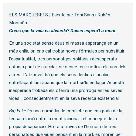
ELS MARQUESETS | Escrita per Toni Sans i Rubèn
Montañá
Creus que la vida és absurda? Doncs espera't a morir.
En una societat sense déus ni massa esperança en un
més enllà, on ens cal trobar noves fórmules per substituir
l’espiritualitat, tres personatges solitaris i desesperats
estan a punt de suïcidar-se sense tenir notícia els uns dels
altres. L’atzar voldrà que els seus destins s’acabin
entrellaçant just abans que la mort se’ls endugui. Aquesta
inesperada trobada els oferirà una pròrroga en les seves
vides i, conseqüentment, en la seva recerca existencial.
Big Fake
és una comèdia de conflicte que ens parla de la
tensa relació entre la ment racional i el concepte de la
pròpia desaparició. Ho fa a través de l’humor i de tres
personatges que viuen pensant en la mort, es moren per