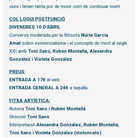
viure i tenen tanta por de morir com de continuar vivint.
COL·LOQUI POSTFUNCIÓ
DIVENDRES 10 D’ABRIL
Conversa moderada per la filòsofa
Núria García
Amat
sobre existencialisme i el concepte de mort al segle
XXI amb
Toni Sans, Rubèn Montañá, Alexandra
González i Violeta González
.
PREUS:
ENTRADA A 17€
al web.
ENTRADA GENERAL A 24€
a taquilla.
FITXA ARTÍSTICA:
Autoria
Toni Sans i Rubèn Montañá
Direcció
Toni Sans
Interpretació
Alexandra González, Rubèn Montañá,
Toni Sans i Violeta González (violoncelo)