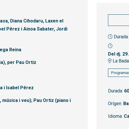
asa, Diana Cihodaru, Laxen el
oel Pérez i Ainoa Sabater, Jordi
Durada:
rega Reina
Del dj. 29
La Bada
a), per Pau Ortiz
Programac
a i Isabel Pérez
Durada:
60
música i veu); Pau Ortiz (piano i
Orígen:
Ba
Idioma:
Ca