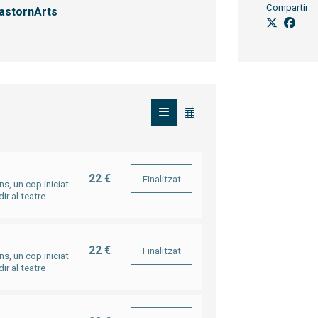
Compartir
astornArts
22 €
Finalitzat
s, un cop iniciat
ir al teatre
22 €
Finalitzat
s, un cop iniciat
ir al teatre