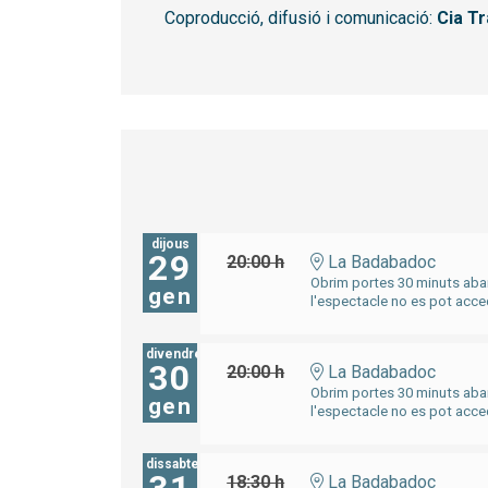
Coproducció, difusió i comunicació:
Cia Tr
dijous
29
20:00 h
La Badabadoc
Obrim portes 30 minuts aban
gen
l'espectacle no es pot acced
divendres
30
20:00 h
La Badabadoc
Obrim portes 30 minuts aban
gen
l'espectacle no es pot acced
dissabte
18:30 h
La Badabadoc