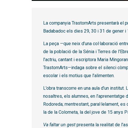
Diapositiva 1 de 1
La companyia TrastornArts presentarà el p
Badabadoc els dies 29, 30 i 31 de gener i 1,
La peça —que neix d’una col·laboració ent
de la població de la Sénia i Terres de l’Ebr
l’actriu, cantant i escriptora Maria Mingora
TrastornArts—indaga sobre el silenci còmp
escolar i els motius que l’alimenten.
L’obra transcorre en una aula d’un institut.
nosaltres, els alumnes, en l’aprenentatge 
Rodoreda; mentrestant, paral·lelament, es 
la de la Colometa, la del jove de 15 anys 
Va faltar un gest
presenta la realitat de l’