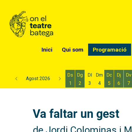
Inici
Qui som
Programació
Ds
Dg
Dl
Dm
Dc
Dj
Dv
Agost 2026
1
2
3
4
5
6
7
Dissabte 1 d'agost
Diumenge 2 d'agost
Dimecres 5
Dijous
D
Va faltar un gest
de Jordi Colominas i 