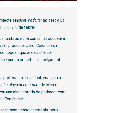
rojecte singular
Va faltar un gest
a La
 5, 6, 7, 8 de febrer.
re membres de la comunitat educativa
e i el productor Jordi Colominas i
nce López i que ara acull la cia
lice que fa possible l’assetjament
 La professora, Lola Font, ens guia a
de
La plaça del diamant
de Mercè
cou una altra història de patiment com
Pau Fernández.
assetjament sense anestèsia, però