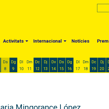
Activitats
Internacional
Notícies
Prem
Ds
Dg
Dl
Dm
Dc
Dj
Dv
Ds
Dg
Dl
Dm
Dc
Dj
8
9
10
11
12
13
14
15
16
17
18
19
20
 d'agost
 6 d'agost
ivendres 7 d'agost
Dissabte 8 d'agost
Diumenge 9 d'agost
Dimecres 12 d'agost
Dijous 13 d'agost
Divendres 14 d'agost
Dissabte 15 d'agost
Diumenge 16 d'agost
Dimecres
Dijo
Maria Mingorance López