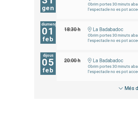
31
Obrim portes 30 minuts aban
gen
l'espectacle no es pot acced
diumenge
01
18:30 h
La Badabadoc
Obrim portes 30 minuts aban
feb
l'espectacle no es pot acced
dijous
05
20:00 h
La Badabadoc
Obrim portes 30 minuts aban
feb
l'espectacle no es pot acced
Més d