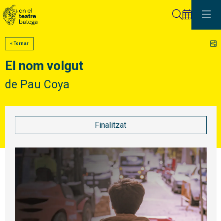
Cerca
C
< Tornar
El nom volgut
de Pau Coya
Finalitzat