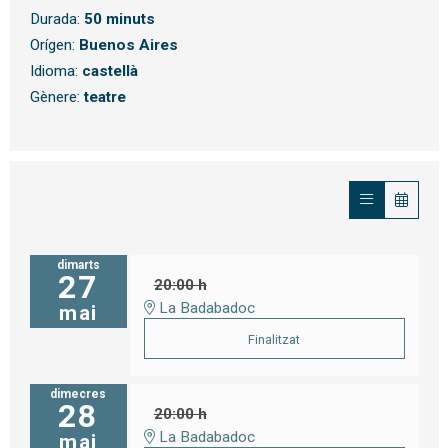
Durada:
50 minuts
Orígen:
Buenos
Aires
Idioma:
castellà
Gènere:
teatre
dimarts
27
20:00 h
La Badabadoc
mai
Finalitzat
dimecres
28
20:00 h
La Badabadoc
mai