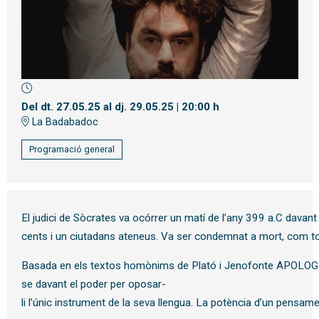
Diapositiva 1 de 1
Del dt. 27.05.25
al dj. 29.05.25
|
20:00 h
La Badabadoc
Programació general
El judici de Sòcrates va ocórrer un matí de l’any 399 a.C davant
cents i un ciutadans ateneus. Va ser condemnat a mort, com toth
Basada en els textos homònims de Plató i Jenofonte APOLOGIA é
se davant el poder per oposar-
li l’únic instrument de la seva llengua. La potència d’un pensame