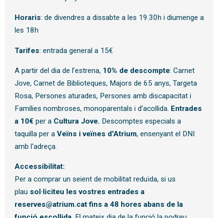
Horaris
: de divendres a dissabte a les 19.30h i diumenge a
les 18h
Tarifes
: entrada general a 15€
A partir del dia de l’estrena,
10% de descompte
: Carnet
Jove, Carnet de Biblioteques, Majors de 65 anys, Targeta
Rosa, Persones aturades, Persones amb discapacitat i
Famílies nombroses, monoparentals i d’acollida.
Entrades
a 10€
per a
Cultura Jove.
Descomptes especials a
taquilla per a
Veïns i veïnes d'Atrium
, ensenyant el DNI
amb l'adreça.
Accessibilitat:
Per a comprar un seient de mobilitat reduïda, si us
plau
sol·liciteu les vostres entrades a
reserves@atrium.cat fins a 48 hores abans de la
funció escollida
. El mateix dia de la funció la podreu