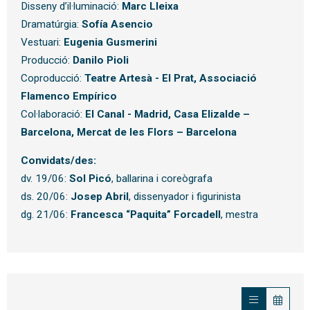
Disseny d’il·luminació:
Marc Lleixa
Dramatúrgia:
Sofía Asencio
Vestuari:
Eugenia Gusmerini
Producció:
Danilo Pioli
Coproducció:
Teatre Artesà - El Prat, Associació
Flamenco Empírico
Col·laboració:
El Canal - Madrid, Casa Elizalde –
Barcelona, Mercat de les Flors – Barcelona
Convidats/des:
dv. 19/06:
Sol Picó
, ballarina i coreògrafa
ds. 20/06:
Josep Abril
, dissenyador i figurinista
dg. 21/06:
Francesca “Paquita” Forcadell
, mestra