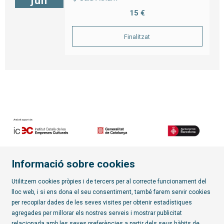
jun
15 €
Finalitzat
Informació sobre cookies
Diapositiva 2 de 7
Utilitzem cookies pròpies i de tercers per al correcte funcionament del
lloc web, i si ens dona el seu consentiment, també farem servir cookies
Subscriu-te al butlletí
per recopilar dades de les seves visites per obtenir estadístiques
agregades per millorar els nostres serveis i mostrar publicitat
relacionada amb les seves preferències a partir dels seus hàbits de