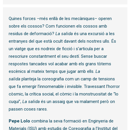
Quines forces –més enllà de les mecàniques– operen
sobre els cossos? Com funcionen els cossos amb
residus de deformació?
La salida
és una excursió a les
entranyes del que està ocult davant dels nostres ulls. És
un viatge que es nodreix de ficció i s’articula per a
reescriure constantment el seu destí. Sense buscar
respostes tancades vol acabar amb els grans tòtems
escènics al mateix temps que jugar amb ells.
La
salida
planteja la coreografia com un camp de tensions
que fa emergir l’innomenable i invisible. Travessant l’horror
còsmic, la crítica social, el còmic i la monstruositat de “lo
cuqui”,
La salida
és un assaig que va malament però on
passen coses rares.
Pepe Lolo
combina la seva formació en Enginyeria de
Materials (ISU) amb estudis de Coreografia a l’Institut del