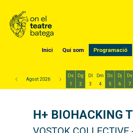
Inici
Qui som
Programació
Ds
Dg
Dl
Dm
Dc
Dj
Dv
Agost 2026
1
2
3
4
5
6
7
Dissabte 1 d'agost
Diumenge 2 d'agost
Dimecres 5
Dijous
D
H+ BIOHACKING 
VOSTOK COLLECTIVE 