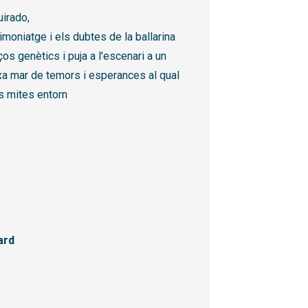
uirado,
moniatge i els dubtes de la ballarina
s genètics i puja a l'escenari a un
ixa mar de temors i esperances al qual
ts mites entorn
ard