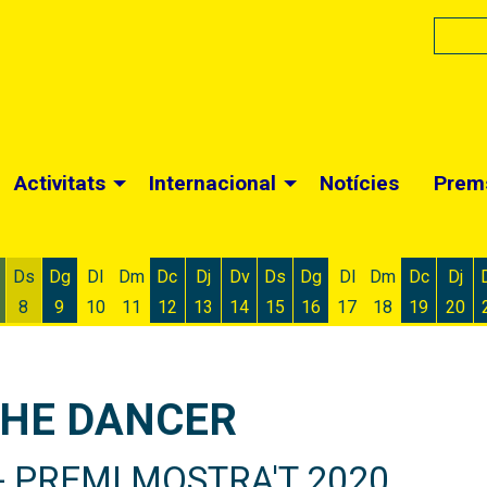
Activitats
Internacional
Notícies
Prem
Ds
Dg
Dl
Dm
Dc
Dj
Dv
Ds
Dg
Dl
Dm
Dc
Dj
8
9
10
11
12
13
14
15
16
17
18
19
20
 d'agost
 6 d'agost
ivendres 7 d'agost
Dissabte 8 d'agost
Diumenge 9 d'agost
Dimecres 12 d'agost
Dijous 13 d'agost
Divendres 14 d'agost
Dissabte 15 d'agost
Diumenge 16 d'agost
Dimecres
Dijo
THE DANCER
- PREMI MOSTRA'T 2020