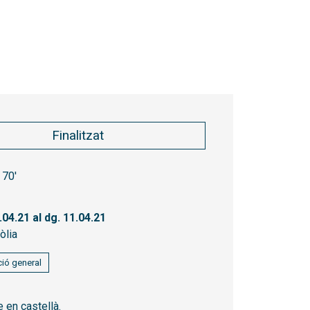
Finalitzat
70'
.04.21
al dg. 11.04.21
òlia
ió general
 en castellà.