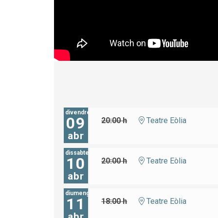
divendres
09
20:00 h
Teatre Eòlia
abr
dissabte
10
20:00 h
Teatre Eòlia
abr
diumenge
11
18:00 h
Teatre Eòlia
abr