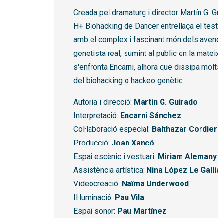
Creada pel dramaturg i director Martín G. G
H+ Biohacking de Dancer entrellaça el testi
amb el complex i fascinant món dels avenço
genetista real, sumint al públic en la mate
s'enfronta Encarni, alhora que dissipa mol
del biohacking o hackeo genètic.
Autoria i direcció:
Martin G. Guirado
Interpretació:
Encarni Sánchez
Col·laboració especial:
Balthazar Cordier
Producció:
Joan Xancó
Espai escènic i vestuari:
Miriam Alemany
Assistència artística:
Nina López Le Galli
Videocreació:
Naïma Underwood
Il·luminació:
Pau Vila
Espai sonor:
Pau Martínez