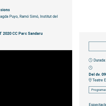
ssions
Magda Puyo, Ramó Simó, Institut del
T 2020 CC Parc Sandaru
Durada:
Del dv. 09
Teatre E
Programac
Espectacle