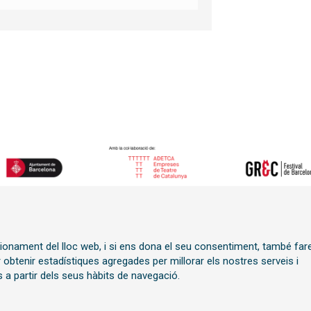
Sitemap
|
Avís Legal
|
Polít
ncionament del lloc web, i si ens dona el seu consentiment, també fa
í
Transparència
r obtenir estadístiques agregades per millorar els nostres serveis i
 a partir dels seus hàbits de navegació.