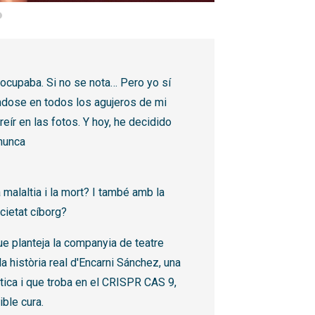
ocupaba. Si no se nota… Pero yo sí
éndose en todos los agujeros de mi
eír en las fotos. Y hoy, he decidido
nunca
 malaltia i la mort? I també amb la
cietat cíborg?
e planteja la companyia de teatre
a història real d'Encarni Sánchez, una
ètica i que troba en el CRISPR CAS 9,
ble cura.