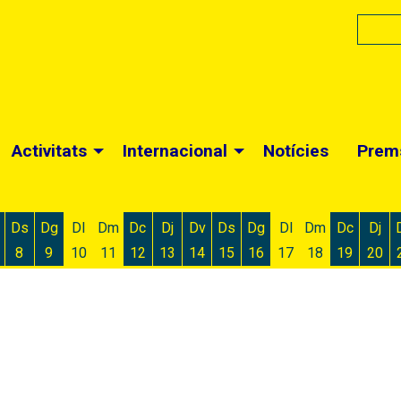
Activitats
Internacional
Notícies
Prem
Ds
Dg
Dl
Dm
Dc
Dj
Dv
Ds
Dg
Dl
Dm
Dc
Dj
8
9
10
11
12
13
14
15
16
17
18
19
20
 d'agost
 6 d'agost
ivendres 7 d'agost
Dissabte 8 d'agost
Diumenge 9 d'agost
Dimecres 12 d'agost
Dijous 13 d'agost
Divendres 14 d'agost
Dissabte 15 d'agost
Diumenge 16 d'agost
Dimecres
Dijo