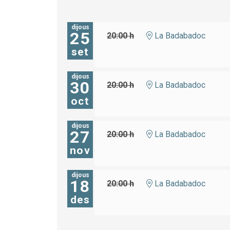
dijous
25
20:00 h
La Badabadoc
set
dijous
30
20:00 h
La Badabadoc
oct
dijous
27
20:00 h
La Badabadoc
nov
dijous
18
20:00 h
La Badabadoc
des