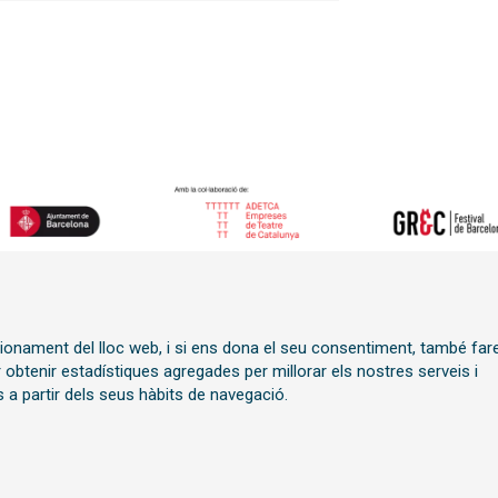
Sitemap
|
Avís Legal
|
Polít
ncionament del lloc web, i si ens dona el seu consentiment, també fa
í
Transparència
r obtenir estadístiques agregades per millorar els nostres serveis i
 a partir dels seus hàbits de navegació.