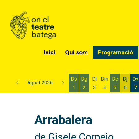
Inici
Qui som
Programació
Ds
Dg
Dl
Dm
Dc
Dj
Dv
Agost 2026
1
2
3
4
5
6
7
Dissabte 1 d'agost
Diumenge 2 d'agost
Dimecres 5
Dijous
D
Arrabalera
de Gisele Cornejo