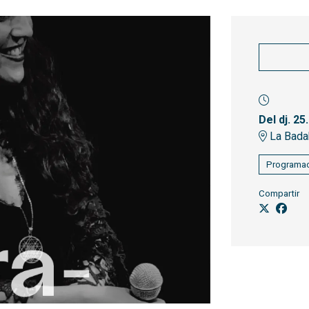
Del dj. 25
La Bada
Programac
Compartir