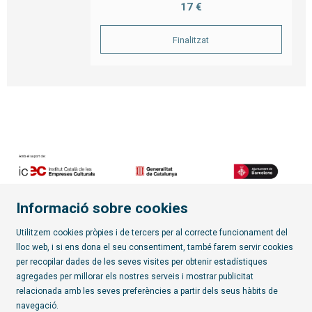
17 €
Finalitzat
Informació sobre cookies
Diapositiva 2 de 7
Utilitzem cookies pròpies i de tercers per al correcte funcionament del
lloc web, i si ens dona el seu consentiment, també farem servir cookies
per recopilar dades de les seves visites per obtenir estadístiques
Subscriu-te al butlletí
agregades per millorar els nostres serveis i mostrar publicitat
relacionada amb les seves preferències a partir dels seus hàbits de
Sitemap
|
Avís Legal
|
Política de privacitat
|
Contactar
|
navegació.