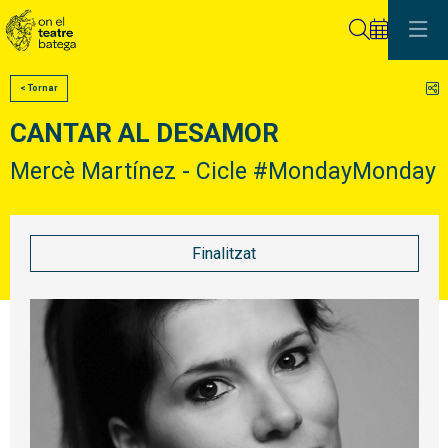
Cerca
C
< Tornar
CANTAR AL DESAMOR
Mercè Martínez - Cicle #MondayMonday
Finalitzat