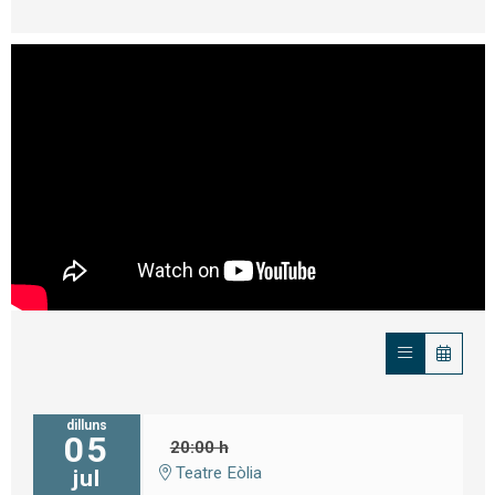
dilluns
05
20:00 h
Teatre Eòlia
jul