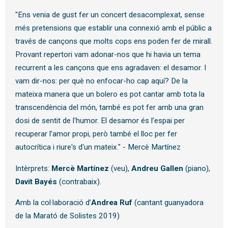
"Ens venia de gust fer un concert desacomplexat, sense
més pretensions que establir una connexió amb el públic a
través de cançons que molts cops ens poden fer de mirall.
Provant repertori vam adonar-nos que hi havia un tema
recurrent a les cançons que ens agradaven: el desamor. I
vam dir-nos: per què no enfocar-ho cap aquí? De la
mateixa manera que un bolero es pot cantar amb tota la
transcendència del món, també es pot fer amb una gran
dosi de sentit de l'humor. El desamor és l’espai per
recuperar l’amor propi, però també el lloc per fer
autocrítica i riure's d'un mateix." - Mercè Martínez
Intèrprets:
Mercè Martínez
(veu),
Andreu Gallen
(piano),
Davit Bayés
(contrabaix).
Amb la col·laboració d’
Andrea Ruf
(cantant guanyadora
de la Marató de Solistes 2019)