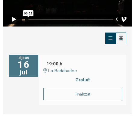
dijous
16
19:00 h
La Badabadoc
jul
Gratuït
Finalitzat