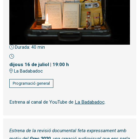
Durada:
40 min
Diapositiva 1 de 1
dijous 16 de juliol
|
19:00 h
La Badabadoc
Programació general
Estrena al canal de YouTube de
La Badabadoc
.
Estrena de la revisió documental feta expressament amb
motiu del
Grec 2020
, una creació audiovisual que ens parla