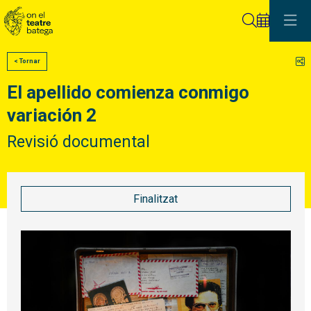
Cerca
C
< Tornar
El apellido comienza conmigo
variación 2
Revisió documental
Finalitzat