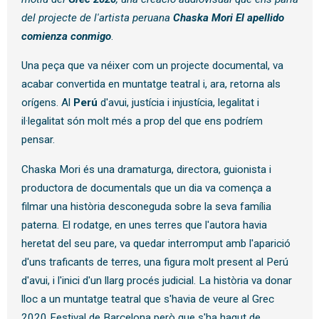
del projecte de l'artista peruana
Chaska Mori
El apellido
comienza conmigo
.
Una peça que va néixer com un projecte documental, va
acabar convertida en muntatge teatral i, ara, retorna als
orígens. Al
Perú
d'avui, justícia i injustícia, legalitat i
il·legalitat són molt més a prop del que ens podríem
pensar.
Chaska Mori és una dramaturga, directora, guionista i
productora de documentals que un dia va comença a
filmar una història desconeguda sobre la seva família
paterna. El rodatge, en unes terres que l'autora havia
heretat del seu pare, va quedar interromput amb l'aparició
d'uns traficants de terres, una figura molt present al Perú
d'avui, i l'inici d'un llarg procés judicial. La història va donar
lloc a un muntatge teatral que s'havia de veure al Grec
2020 Festival de Barcelona però que s'ha hagut de