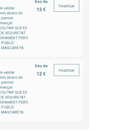
Des de
Finalitzat
e validar
12 €
5 min abans de
s permet
començat
ACILITAR QUE ES
 DE SEGURETAT
FORAMENT PERÒ
L PÚBLIC
A MASCARETA.
Des de
Finalitzat
e validar
12 €
5 min abans de
s permet
començat
ACILITAR QUE ES
 DE SEGURETAT
FORAMENT PERÒ
L PÚBLIC
A MASCARETA.