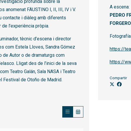
nvestigació profunda sobre la
A escena:
cos anomenat FÄUSTINO I, II, III, IV i V.
PEDRO FR
u contacte i diàleg amb diferents
FORGERO
r de l’experiència pròpia.
Fotografía
luminador, tècnic d’escena i director
afes com Estela Lloves, Sandra Gómez
https://te
smo de Autor o de dramaturgs com
https://w
asco. Lligat des de l’inici de la seva
a com Teatro Galán, Sala NASA i Teatro
Compartir
 del Festival de Otoño de Madrid.