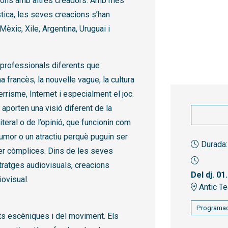
racions amb altres creadors. Amb més
stica, les seves creacions s’han
èxic, Xile, Argentina, Uruguai i
 professionals diferents que
 francès, la nouvelle vague, la cultura
errisme, Internet i especialment el joc.
aporten una visió diferent de la
literal o de l’opinió, que funcionin com
humor o un atractiu perquè puguin ser
Durada:
 ser còmplices. Dins de les seves
etratges audiovisuals, creacions
Del dj. 01
iovisual.
Antic Te
Programac
ts escèniques i del moviment. Els