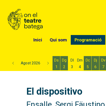
Inici
Qui som
Programació
Ds
Dg
Dl
Dm
Dc
Dj
Dv
Agost 2026
1
2
3
4
5
6
7
Dissabte 1 d'agost
Diumenge 2 d'agost
Dimecres 5
Dijous
D
El dispositivo
Ensalle, Sergi Fäustino