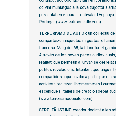
contingut sociopolític-vital i en col·labo
de vint muntatges a la seva trajectòria artí
presentat en espais i festivals d’Espanya, M
Portugal. (www.teatroensalle.com)
TERRORISMO DE AUTOR
un col·lectiu de
comparteixen inquietuds i gustos: el cinema
francesa, Maig del 68, la filosofia, el gamb
A través de les seves peces audiovisuals, 
realitat, que permetin allunyar-se del relat 
petites revelacions. Intentant que tinguin 
compartides, i que invitin a participar o a
activitats realitzen llargmetratges i curtm
escèniques i tallers de creació i debat aud
(www.terrorismodeautor.com)
SERGI FÄUSTINO
creador dedicat a les ar