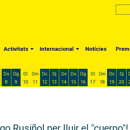
Activitats
Internacional
Notícies
Prem
Ds
Dg
Dl
Dm
Dc
Dj
Dv
Ds
Dg
Dl
Dm
Dc
Dj
8
9
10
11
12
13
14
15
16
17
18
19
20
 d'agost
 6 d'agost
ivendres 7 d'agost
Dissabte 8 d'agost
Diumenge 9 d'agost
Dimecres 12 d'agost
Dijous 13 d'agost
Divendres 14 d'agost
Dissabte 15 d'agost
Diumenge 16 d'agost
Dimecres
Dijo
 Rusiñol per lluir el "cuerpo"!