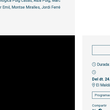
nològica Puig Casas, Alba Puig, Marc
r Emil, Montse Miralles, Jordi Ferré
Durada:
Del dt. 24
El Mald
Programac
Compartir