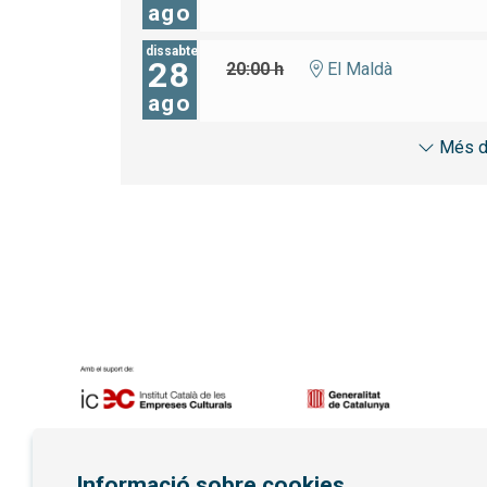
ago
dissabte
28
20:00 h
El Maldà
ago
Més d
Diapositiva 1 de 7
Informació sobre cookies