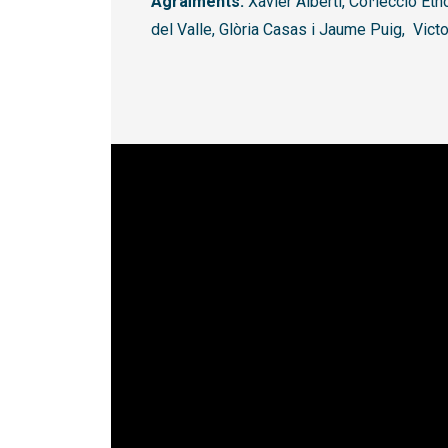
Agraïments:
Xavier Albertí, Col·lecció Et
del Valle, Glòria Casas i Jaume Puig, Victo