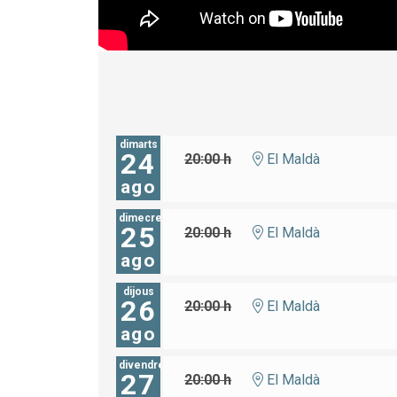
dimarts
24
20:00 h
El Maldà
ago
dimecres
25
20:00 h
El Maldà
ago
dijous
26
20:00 h
El Maldà
ago
divendres
27
20:00 h
El Maldà