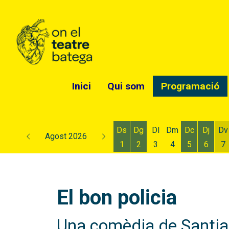
Inici
Qui som
Programació
Ds
Dg
Dl
Dm
Dc
Dj
Dv
Agost 2026
1
2
3
4
5
6
7
Dissabte 1 d'agost
Diumenge 2 d'agost
Dimecres 5
Dijous
D
El bon policia
Una comèdia de Santiago