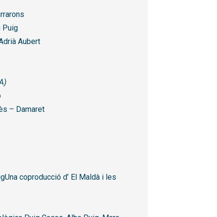
rrarons
u Puig
 Adrià Aubert
A)
p
uès – Damaret
igUna coproducció d’ El Maldà i les