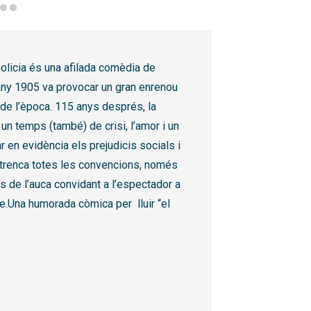
ch
olicia
és una afilada comèdia de
’any 1905 va provocar un gran enrenou
ic de l’època. 115 anys després, la
un temps (també) de crisi, l’amor i un
r en evidència els prejudicis socials i
que trenca totes les convencions, només
s de l’auca convidant a l’espectador a
re.Una humorada còmica per lluir “el