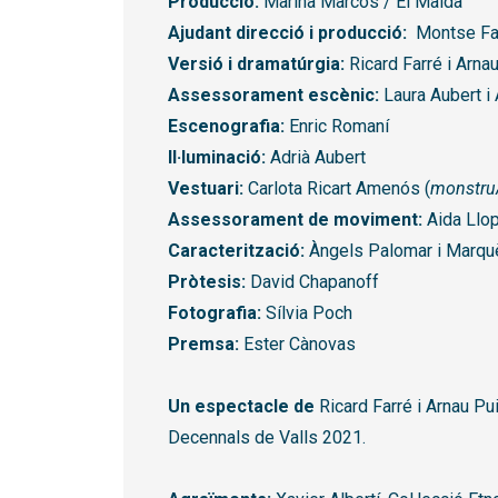
Producció:
Marina Marcos / El Maldà
Ajudant direcció i producció:
Montse Fa
Versió i dramatúrgia:
Ricard Farré i Arna
Assessorament escènic:
Laura Aubert i
Escenografia:
Enric Romaní
Il·luminació:
Adrià Aubert
Vestuari:
Carlota Ricart Amenós (
monstru
Assessorament de moviment:
Aida Llo
Caracterització:
Àngels Palomar i Marq
Pròtesis:
David Chapanoff
Fotografia:
Sílvia Poch
Premsa:
Ester Cànovas
Un espectacle de
Ricard Farré i Arnau Pu
Decennals de Valls 2021.