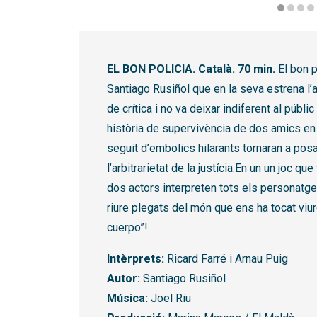
Diapositiva 1 de 6: El bon policia 2 | © Sílvia Po
EL BON POLICIA. Català. 70 min.
El bon p
Santiago Rusiñol que en la seva estrena l
de crítica i no va deixar indiferent al públ
història de supervivència de dos amics en 
seguit d’embolics hilarants tornaran a posa
l’arbitrarietat de la justícia.En un un joc 
dos actors interpreten tots els personatge
riure plegats del món que ens ha tocat viu
cuerpo”!
Intèrprets:
Ricard Farré i Arnau Puig
Autor:
Santiago Rusiñol
Música:
Joel Riu