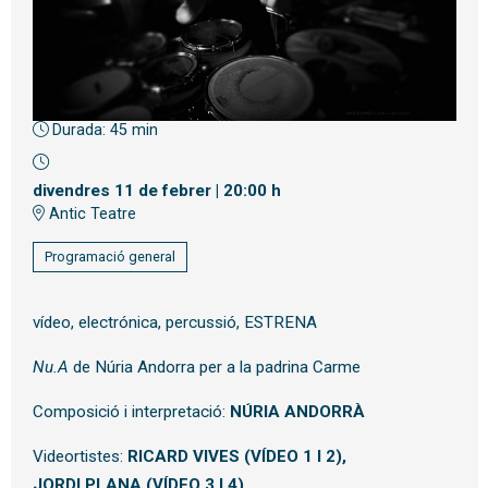
Durada:
45 min
Diapositiva 1 de 1
divendres 11 de febrer
|
20:00 h
Antic Teatre
Programació general
vídeo, electrónica, percussió, ESTRENA
Nu.A
de Núria Andorra per a la padrina Carme
Composició i interpretació:
NÚRIA ANDORRÀ
Videortistes:
RICARD VIVES (VÍDEO 1 I 2),
JORDI PLANA (VÍDEO 3 I 4)