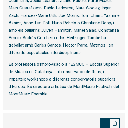
Quan Nihn, Joëlle Léandre, Zlatko Kaučič, Rafał Mazur,
Mats Gustafsson, Pablo Ledesma, Nate Wooley, Ingar
Zach, Frances-Marie Uitti, Joe Morris, Tom Chant, Yasmine
Azaiez, Anne-Liis Poll, Nuno Rebelo o Christiane Bopp; i
amb els ballarins Julyen Hamilton, Manel Salas, Constanza
Brncic, Andrés Corchero o Iris Heitzinger. També ha
treballat amb Carles Santos, Hèctor Parra, Matmos i en
diferents espectacles interdisciplinaris.
És professora d’improvisacio a l’ESMUC – Escola Superior
de Música de Catalunya i al conservatori de Reus, i
imparteix workshops a diferents conservatoris superiors
d’Europa. És directora artística de MontMusic Festival i del
MontMusic Esemble.