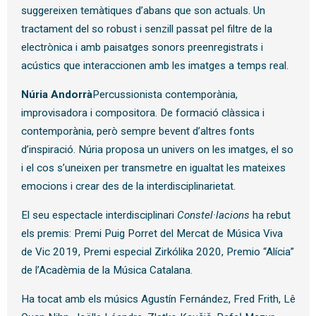
suggereixen temàtiques d’abans que son actuals. Un
tractament del so robust i senzill passat pel filtre de la
electrònica i amb paisatges sonors preenregistrats i
acústics que interaccionen amb les imatges a temps real.
Núria Andorrà
Percussionista contemporània,
improvisadora i compositora. De formació clàssica i
contemporània, però sempre bevent d’altres fonts
d’inspiració. Núria proposa un univers on les imatges, el so
i el cos s’uneixen per transmetre en igualtat les mateixes
emocions i crear des de la interdisciplinarietat.
El seu espectacle interdisciplinari
Constel·lacions
ha rebut
els premis: Premi Puig Porret del Mercat de Música Viva
de Vic 2019, Premi especial Zirkólika 2020, Premio “Alícia”
de l’Acadèmia de la Música Catalana.
Ha tocat amb els músics Agustín Fernández, Fred Frith, Lê