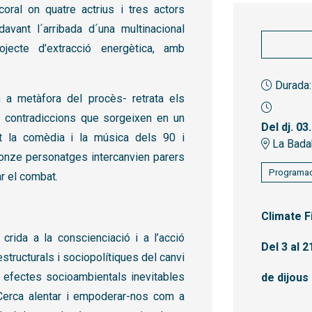
oral on quatre actrius i tres actors
avant l´arribada d´una multinacional
jecte d’extracció energètica, amb
Durada:
 a metàfora del procès- retrata els
s contradiccions que sorgeixen en un
Del dj. 03
nt la comèdia i la música dels 90 i
La Bada
 onze personatges intercanvien parers
Programac
r el combat.
Climate F
crida a la conscienciació i a l’acció
Del 3 al 
estructurals i sociopolítiques del canvi
s efectes socioambientals inevitables
de dijous 
Cerca alentar i empoderar-nos com a