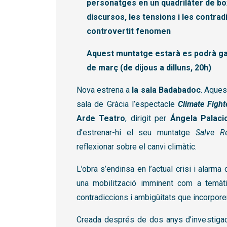
personatges en un quadrilàter de bo
discursos, les tensions i les contra
controvertit fenomen
Aquest muntatge estarà es podrà gaud
de març (de dijous a dilluns, 20h)
Nova estrena a
la sala Badabadoc
. Aques
sala de Gràcia l’espectacle
Climate Fight
Arde Teatro
, dirigit per
Ángela Palaci
d’estrenar-hi el seu muntatge
Salve R
reflexionar sobre el canvi climàtic.
L’obra s’endinsa en l’actual crisi i alarma 
una mobilització imminent com a temàti
contradiccions i ambigüitats que incorpo
Creada després de dos anys d’investigaci