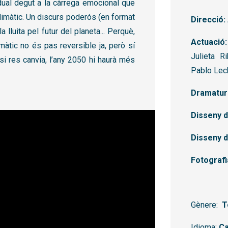
idual degut a la càrrega emocional que
limàtic. Un discurs poderós (en format
Direcció:
la lluita pel futur del planeta... Perquè,
Actuació:
imàtic no és pas reversible ja, però sí
Julieta Ri
i res canvia, l’any 2050 hi haurà més
Pablo Lec
Dramatur
Disseny d
Disseny de
Fotografi
Gènere:
T
Idioma:
Ca