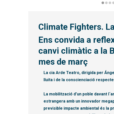
Diapositiva 1 de 5: © Pablo Heras, Arnim Scheid
Climate Fighters. La
E
ns convida a refle
canvi climàtic
a la
mes de març
La cia Arde Teatro, dirigida per Ánge
lluita i de la conscienciació respecte
La mobilització d’un poble davant l´a
estrangera amb un innovador megapr
previsible impacte ambiental és la pr