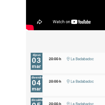
dijous
03
20:00 h
La Badabadoc
mar
divendres
04
20:00 h
La Badabadoc
mar
dissabte
20:00 h
La Badabadoc