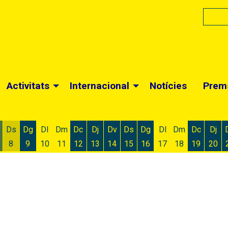
Activitats
Internacional
Notícies
Prem
Ds
Dg
Dl
Dm
Dc
Dj
Dv
Ds
Dg
Dl
Dm
Dc
Dj
8
9
10
11
12
13
14
15
16
17
18
19
20
 d'agost
 6 d'agost
ivendres 7 d'agost
Dissabte 8 d'agost
Diumenge 9 d'agost
Dimecres 12 d'agost
Dijous 13 d'agost
Divendres 14 d'agost
Dissabte 15 d'agost
Diumenge 16 d'agost
Dimecres
Dijo