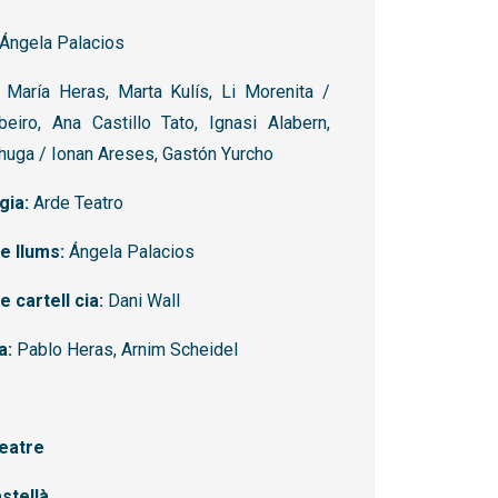
Ángela Palacios
María Heras, Marta Kulís, Li Morenita /
beiro, Ana Castillo Tato, Ignasi Alabern,
huga / Ionan Areses, Gastón Yurcho
gia:
Arde Teatro
e llums:
Ángela Palacios
 cartell cia:
Dani Wall
a:
Pablo Heras, Arnim Scheidel
eatre
stellà