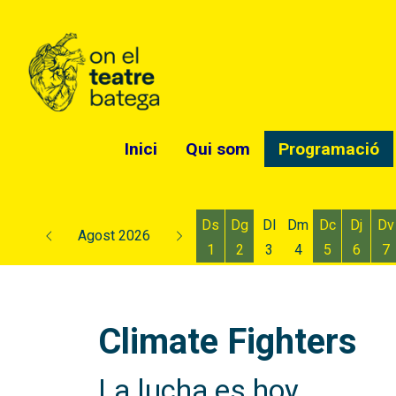
Inici
Qui som
Programació
Ds
Dg
Dl
Dm
Dc
Dj
Dv
Agost 2026
1
2
3
4
5
6
7
Dissabte 1 d'agost
Diumenge 2 d'agost
Dimecres 5
Dijous
D
Climate Fighters
La lucha es hoy