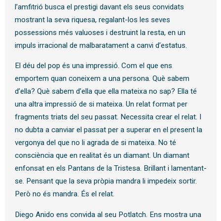
l’amfitrió busca el prestigi davant els seus convidats
mostrant la seva riquesa, regalant-los les seves
possessions més valuoses i destruint la resta, en un
impuls irracional de malbaratament a canvi d’estatus.
El déu del pop és una impressió. Com el que ens
emportem quan coneixem a una persona. Què sabem
d’ella? Què sabem d’ella que ella mateixa no sap? Ella té
una altra impressió de si mateixa. Un relat format per
fragments triats del seu passat. Necessita crear el relat. I
no dubta a canviar el passat per a superar en el present la
vergonya del que no li agrada de si mateixa. No té
consciència que en realitat és un diamant. Un diamant
enfonsat en els Pantans de la Tristesa. Brillant i lamentant-
se. Pensant que la seva pròpia mandra li impedeix sortir.
Però no és mandra. És el relat.
Diego Anido ens convida al seu Potlatch. Ens mostra una