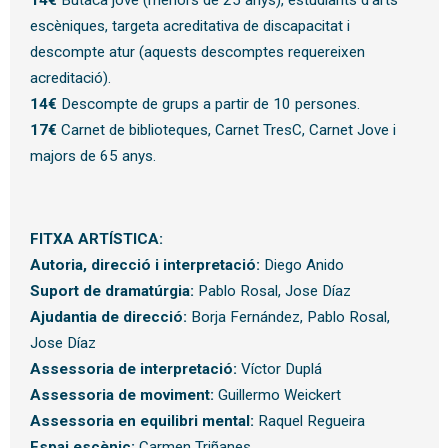
14€
Butaca jove (menors de 25 anys), estudiants d’arts
escèniques, targeta acreditativa de discapacitat i
descompte atur (aquests descomptes requereixen
acreditació).
14€
Descompte de grups a partir de 10 persones.
17€
Carnet de biblioteques, Carnet TresC, Carnet Jove i
majors de 65 anys.
FITXA ARTÍSTICA:
Autoria, direcció i interpretació:
Diego Anido
Suport de dramatúrgia:
Pablo Rosal, Jose Díaz
Ajudantia de direcció:
Borja Fernández, Pablo Rosal,
Jose Díaz
Assessoria de interpretació:
Víctor Duplá
Assessoria de moviment:
Guillermo Weickert
Assessoria en equilibri mental:
Raquel Regueira
Espai escènic:
Carmen Triñanes