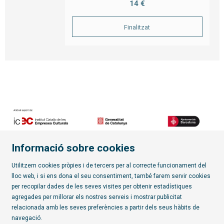
14 €
Finalitzat
Informació sobre cookies
Diapositiva 2 de 7
Utilitzem cookies pròpies i de tercers per al correcte funcionament del
lloc web, i si ens dona el seu consentiment, també farem servir cookies
per recopilar dades de les seves visites per obtenir estadístiques
Subscriu-te al butlletí
agregades per millorar els nostres serveis i mostrar publicitat
relacionada amb les seves preferències a partir dels seus hàbits de
Sitemap
|
Avís Legal
|
Política de privacitat
|
Contactar
|
navegació.