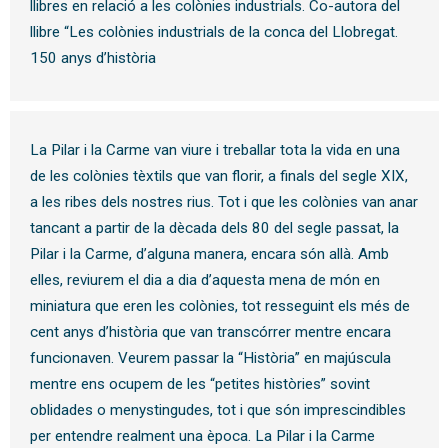
llibres en relació a les colònies industrials. Co-autora del
llibre “Les colònies industrials de la conca del Llobregat.
150 anys d’història
La Pilar i la Carme van viure i treballar tota la vida en una
de les colònies tèxtils que van florir, a finals del segle XIX,
a les ribes dels nostres rius. Tot i que les colònies van anar
tancant a partir de la dècada dels 80 del segle passat, la
Pilar i la Carme, d’alguna manera, encara són allà. Amb
elles, reviurem el dia a dia d’aquesta mena de món en
miniatura que eren les colònies, tot resseguint els més de
cent anys d’història que van transcórrer mentre encara
funcionaven. Veurem passar la “Història” en majúscula
mentre ens ocupem de les “petites històries” sovint
oblidades o menystingudes, tot i que són imprescindibles
per entendre realment una època. La Pilar i la Carme