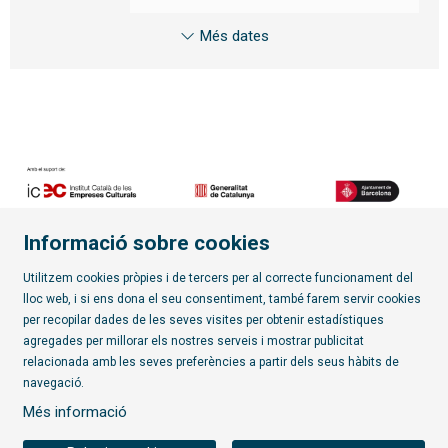
Més dates
Informació sobre cookies
Diapositiva 2 de 7
Utilitzem cookies pròpies i de tercers per al correcte funcionament del
lloc web, i si ens dona el seu consentiment, també farem servir cookies
per recopilar dades de les seves visites per obtenir estadístiques
Subscriu-te al butlletí
agregades per millorar els nostres serveis i mostrar publicitat
relacionada amb les seves preferències a partir dels seus hàbits de
Sitemap
|
Avís Legal
|
Política de privacitat
|
Contactar
|
navegació.
Ús de Cookies
|
Transparència
Més informació