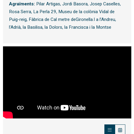
Agraïments:
Pilar Artigas, Jordi Basora, Josep Caselles,
Rosa Serra, La Perla 29, Museu de la colònia Vidal de
Puig-reig, Fàbrica de Cal metre deGironella.I a l’Andreu,
l’Adrià, la Basilisa, la Dolors, la Francisca i la Montse