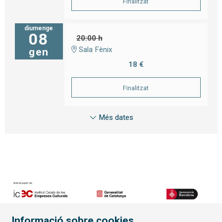
Finalitzat
diumenge
08
20:00 h
Sala Fènix
gen
18 €
Finalitzat
Més dates
Informació sobre cookies