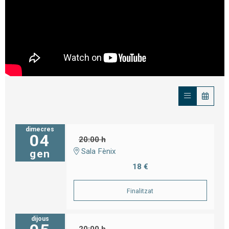
dimecres
04
20:00 h
Sala Fènix
gen
18 €
Finalitzat
dijous