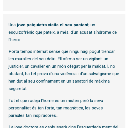
Una
jove psiquiatra visita el seu pacient
; un
esquizofrènic que pateix, a més, d’un acusat síndrome de
l’heroi.
Porta temps internat sense que ningú hagi pogut trencar
les muralles del seu deliri. Ell afirma ser un vigilant, un
justicier, un cavaller en un món ofegat per la maldat. I, no
obstant, ha fet prova d’una violència i d’un salvatgisme que
han dut al seu confinament en un sanatori de màxima
seguretat.
Tot el que rodeja l’home és un misteri però la seva
personalitat és tan forta, tan magnètica, les seves
paraules tan inspiradores…
La jove doctora es capbussarà dins l’esquerdada ment del