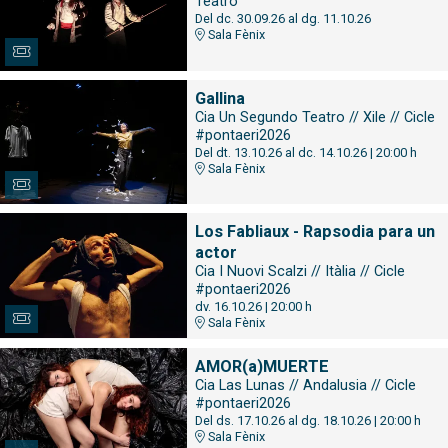
Teatro
Del dc. 30.09.26
al dg. 11.10.26
Sala Fènix
Gallina
Cia Un Segundo Teatro // Xile // Cicle
#pontaeri2026
Del dt. 13.10.26
al dc. 14.10.26
|
20:00 h
Sala Fènix
Los Fabliaux - Rapsodia para un
actor
Cia I Nuovi Scalzi // Itàlia // Cicle
#pontaeri2026
dv. 16.10.26
|
20:00 h
Sala Fènix
AMOR(a)MUERTE
Cia Las Lunas // Andalusia // Cicle
#pontaeri2026
Del ds. 17.10.26
al dg. 18.10.26
|
20:00 h
Sala Fènix