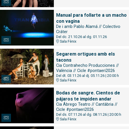
Manual para follarte a un macho
con vagina
De i amb Pablo Alamá // Colectivo
Cráter
Del dc. 21.10.26
al dg. 01.11.26
Sala Fènix
Segarem ortigues amb els
tacons
Cia Contrahecho Producciones //
València // Cicle #pontaeri2026
Del dt. 03.11.26
al dj. 05.11.26
|
20:00 h
Sala Fènix
Bodas de sangre. Cientos de
pájaros te impiden andar
Cia Ábrego Teatro // Cantàbria //
Cicle #pontaeri2026
Del ds. 07.11.26
al dg. 08.11.26
|
20:00 h
Sala Fènix