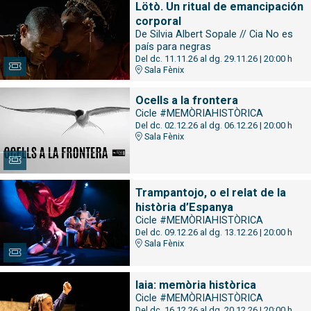
Lötò. Un ritual de emancipación
corporal
De Silvia Albert Sopale // Cia No es
país para negras
Del dc. 11.11.26
al dg. 29.11.26
|
20:00 h
Sala Fènix
Ocells a la frontera
Cicle #MEMÒRIAHISTÒRICA
Del dc. 02.12.26
al dg. 06.12.26
|
20:00 h
Sala Fènix
Trampantojo, o el relat de la
història d’Espanya
Cicle #MEMÒRIAHISTÒRICA
Del dc. 09.12.26
al dg. 13.12.26
|
20:00 h
Sala Fènix
Iaia: memòria històrica
Cicle #MEMÒRIAHISTÒRICA
Del dc. 16.12.26
al dg. 20.12.26
|
20:00 h