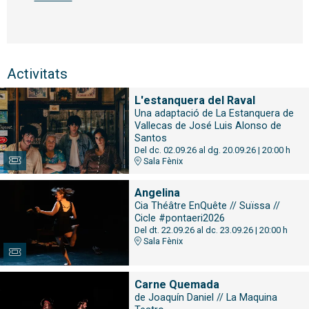
Activitats
L'estanquera del Raval
Una adaptació de La Estanquera de
Vallecas de José Luis Alonso de
Santos
Del dc. 02.09.26
al dg. 20.09.26
|
20:00 h
Sala Fènix
Angelina
Cia Théâtre EnQuête // Suïssa //
Cicle #pontaeri2026
Del dt. 22.09.26
al dc. 23.09.26
|
20:00 h
Sala Fènix
Carne Quemada
de Joaquín Daniel // La Maquina