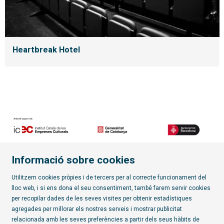
Heartbreak Hotel
Informació sobre cookies
Diapositiva 2 de 7
Utilitzem cookies pròpies i de tercers per al correcte funcionament del
lloc web, i si ens dona el seu consentiment, també farem servir cookies
Subscriu-te al butlletí
per recopilar dades de les seves visites per obtenir estadístiques
agregades per millorar els nostres serveis i mostrar publicitat
relacionada amb les seves preferències a partir dels seus hàbits de