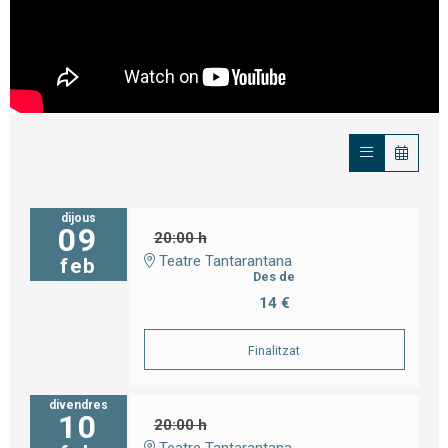
dijous
09
20:00 h
Teatre Tantarantana
feb
Des de
14 €
Finalitzat
divendres
10
20:00 h
Teatre Tantarantana