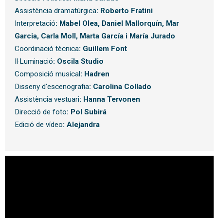
Assistència dramatúrgica
:
Roberto Fratini
Interpretació
:
Mabel Olea, Daniel Mallorquín, Mar
Garcia, Carla Moll, Marta García i María Jurado
Coordinació tècnica
:
Guillem Font
Il·Luminació
:
Oscila Studio
Composició musical
:
Hadren
Disseny d’escenografia
:
Carolina Collado
Assistència vestuari
:
Hanna Tervonen
Direcció de foto
:
Pol Subirá
Edició de vídeo
:
Alejandra