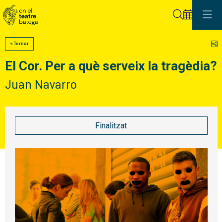
Cerca
C
< Tornar
El Cor. Per a què serveix la tragèdia?
Juan Navarro
Finalitzat