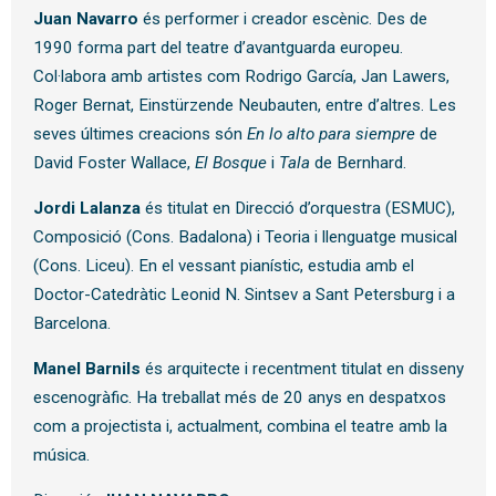
Juan Navarro
és performer i creador escènic. Des de
1990 forma part del teatre d’avantguarda europeu.
Col·labora amb artistes com Rodrigo García, Jan Lawers,
Roger Bernat, Einstürzende Neubauten, entre d’altres. Les
seves últimes creacions són
En lo alto para siempre
de
David Foster Wallace,
El Bosque
i
Tala
de Bernhard.
Jordi Lalanza
és titulat en Direcció d’orquestra (ESMUC),
Composició (Cons. Badalona) i Teoria i llenguatge musical
(Cons. Liceu). En el vessant pianístic, estudia amb el
Doctor-Catedràtic Leonid N. Sintsev a Sant Petersburg i a
Barcelona.
Manel Barnils
és arquitecte i recentment titulat en disseny
escenogràfic. Ha treballat més de 20 anys en despatxos
com a projectista i, actualment, combina el teatre amb la
música.