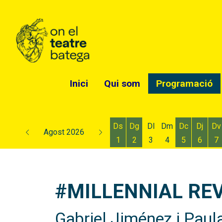
Inici
Qui som
Programació
Ds
Dg
Dl
Dm
Dc
Dj
Dv
Agost 2026
1
2
3
4
5
6
7
Dissabte 1 d'agost
Diumenge 2 d'agost
Dimecres 5
Dijous
D
#MILLENNIAL RE
Gabriel Jiménez i Paul