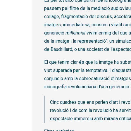
És per tot això que partim de la iconografi
passem pel filtre de la mediació audiovisu
collage, fragmentació del discurs, accelera
imatges; immediatesa, consum i viralitzaci
generació
millennial
vivim enmig del que a
de la imatge i la representació”: un simulac
de Baudrillard, o una societat de l’espect
El que tenim clar és que la imatge ha substi
vist superada per la temptativa. I d’aquest
conjunció amb la sobresaturació d’imatges,
iconografia revolucionària d’una generació.
Cinc quadres que ens parlen d'art i revo
revolució i de com la revolució ha servit
espectacle immersiu amb mirada crítica 