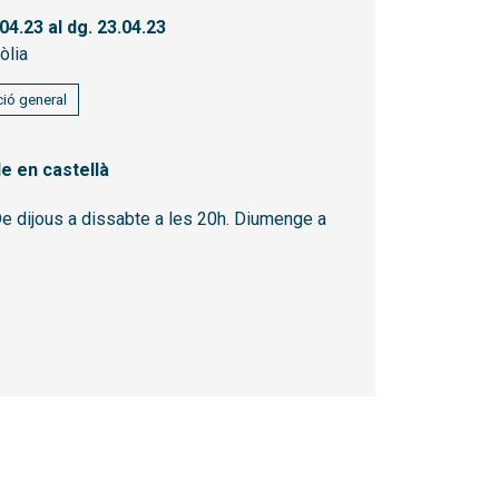
.04.23
al dg. 23.04.23
òlia
ió general
e en castellà
De dijous a dissabte a les 20h. Diumenge a