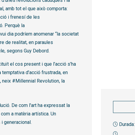
a d’unes revolucions caduques i la
al, amb tot el que això comporta:
ció i frenesí de les
ó. Perquè la
vui dia podríem anomenar “la societat
re de realitat, en paraules
acle, segons Guy Debord.
tuït el cos present i que l’acció s’ha
a temptativa d’acció frustrada, en
 neix #Millennial Revolution, la
lució. De com l'art ha expressat la
 com a matèria artística. Un
i generacional.
Durada: