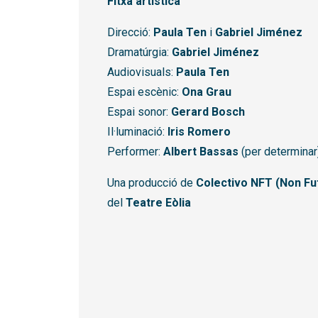
Fitxa artística
Direcció:
Paula Ten
i
Gabriel Jiménez
Dramatúrgia:
Gabriel Jiménez
Audiovisuals:
Paula Ten
Espai escènic:
Ona Grau
Espai sonor:
Gerard Bosch
Il·luminació:
Iris Romero
Performer:
Albert Bassas
(per determinar
Una producció de
Colectivo NFT (Non Fu
del
Teatre Eòlia