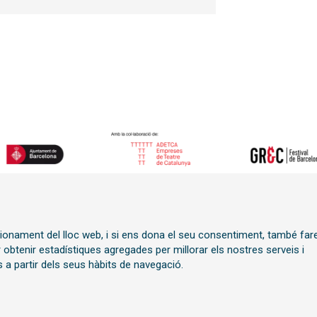
Sitemap
|
Avís Legal
|
Polít
ncionament del lloc web, i si ens dona el seu consentiment, també fa
í
Transparència
r obtenir estadístiques agregades per millorar els nostres serveis i
 a partir dels seus hàbits de navegació.