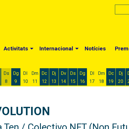
Activitats
Internacional
Notícies
Prem
Ds
Dg
Dl
Dm
Dc
Dj
Dv
Ds
Dg
Dl
Dm
Dc
Dj
8
9
10
11
12
13
14
15
16
17
18
19
20
 d'agost
 6 d'agost
ivendres 7 d'agost
Dissabte 8 d'agost
Diumenge 9 d'agost
Dimecres 12 d'agost
Dijous 13 d'agost
Divendres 14 d'agost
Dissabte 15 d'agost
Diumenge 16 d'agost
Dimecres
Dijo
VOLUTION
a Ten / Colectivo NFT (Non Fut