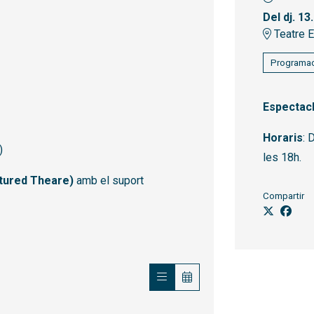
Del dj. 13
Teatre E
Programac
Espectacl
Horaris
: 
)
les 18h.
tured Theare)
amb el suport
Compartir