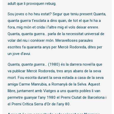
adult que li provoquen rebuig.
Sou joves o ho heu estat? Segur que teniu present Quanta,
quanta guerra t’esclata a dins quan, de tot el que hi ha a
fora, mig món et crida i l’altre mig el vols deixar enrere.
Quanta, quanta guerra… parla de la necessitat universal de
volar del niu i conèixer món. Meravelloses paraules
escrites fa quaranta anys per Mercè Rodoreda, dites per
un jove d’avui.
Quanta, quanta guerra…
(1980) és la darrera novel·la que
va publicar Mercè Rodoreda, tres anys abans de la seva
mort. Fou escrita durant la seva estada a casa de la seva
amiga Carme Manrubia, a Romanyà de la Selva. Aquest
llibre, juntament amb Viatges a uns quants pobles li van
permetre guanyar l’any 1980 el Premi Ciutat de Barcelona i
el Premi Crítica Serra d’Or de l’any 80.