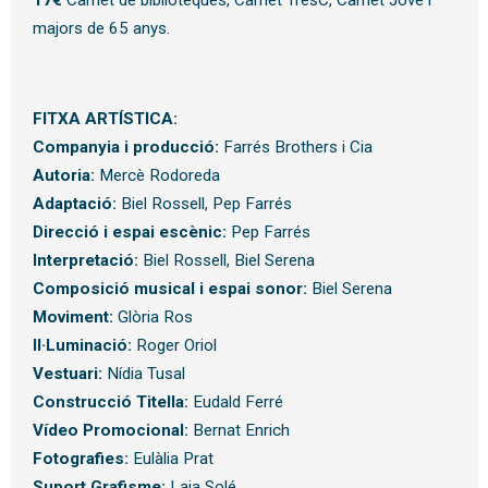
17€
Carnet de biblioteques, Carnet TresC, Carnet Jove i
majors de 65 anys.
FITXA ARTÍSTICA:
Companyia i producció:
Farrés Brothers i Cia
Autoria:
Mercè Rodoreda
Adaptació:
Biel Rossell, Pep Farrés
Direcció i espai escènic:
Pep Farrés
Interpretació:
Biel Rossell, Biel Serena
Composició musical i espai sonor:
Biel Serena
Moviment:
Glòria Ros
Il·Luminació:
Roger Oriol
Vestuari:
Nídia Tusal
Construcció Titella:
Eudald Ferré
Vídeo Promocional:
Bernat Enrich
Fotografies:
Eulàlia Prat
Suport Grafisme:
Laia Solé