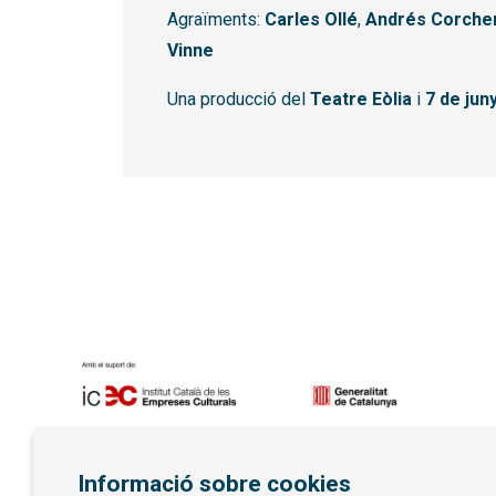
Agraïments:
Carles Ollé
,
Andrés Corche
Vinne
Una producció del
Teatre Eòlia
i
7 de jun
Diapositiva 1 de 7
Informació sobre cookies