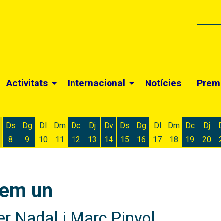
Activitats
Internacional
Notícies
Prem
Ds
Dg
Dl
Dm
Dc
Dj
Dv
Ds
Dg
Dl
Dm
Dc
Dj
8
9
10
11
12
13
14
15
16
17
18
19
20
 d'agost
 6 d'agost
ivendres 7 d'agost
Dissabte 8 d'agost
Diumenge 9 d'agost
Dimecres 12 d'agost
Dijous 13 d'agost
Divendres 14 d'agost
Dissabte 15 d'agost
Diumenge 16 d'agost
Dimecres
Dijo
 fem un
er Nadal i Marc Pinyol