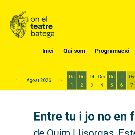
Inici
Qui som
Programació
Ds
Dg
Dl
Dm
Dc
Dj
Dv
Agost 2026
1
2
3
4
5
6
7
Dissabte 1 d'agost
Diumenge 2 d'agost
Dimecres 5
Dijous
D
Entre tu i jo no en
de Quim Llisorgas, Est