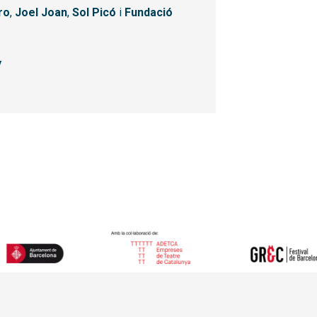
ro
,
Joel Joan
,
Sol Picó
i
Fundació
y