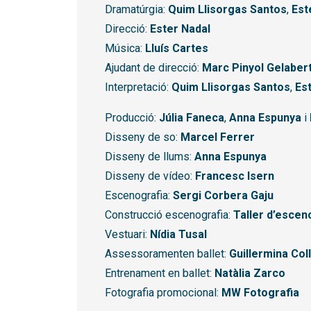
Dramatúrgia:
Quim Llisorgas Santos
,
Est
Direcció:
Ester Nadal
Música:
Lluís Cartes
Ajudant de direcció:
Marc Pinyol Gelaber
Interpretació:
Quim Llisorgas Santos
,
Es
Producció:
Júlia Faneca
,
Anna Espunya
i
Disseny de so:
Marcel Ferrer
Disseny de llums:
Anna Espunya
Disseny de vídeo:
Francesc Isern
Escenografia:
Sergi Corbera Gaju
Construcció escenografia:
Taller d’escen
Vestuari:
Nídia Tusal
Assessoramenten ballet:
Guillermina Col
Entrenament en ballet:
Natàlia Zarco
Fotografia promocional:
MW Fotografia