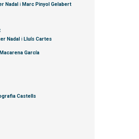
er Nadal
i
Marc Pinyol Gelabert
t
ter Nadal
i
Lluís Cartes
Macarena García
ografia Castells
l