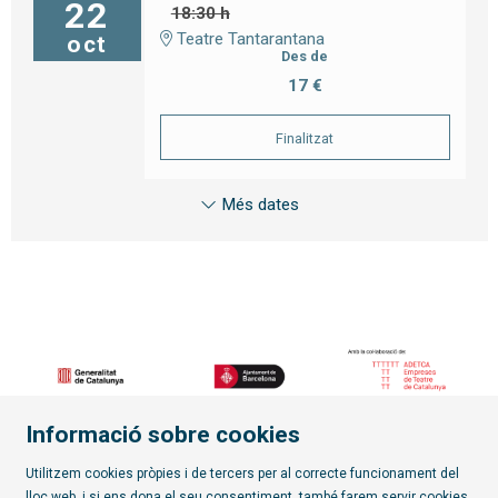
22
18:30 h
Teatre Tantarantana
oct
Des de
17 €
Finalitzat
Més dates
Informació sobre cookies
Diapositiva 3 de 7
Utilitzem cookies pròpies i de tercers per al correcte funcionament del
lloc web, i si ens dona el seu consentiment, també farem servir cookies