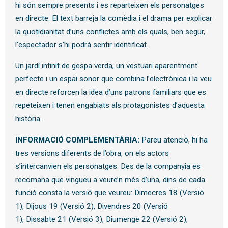
hi són sempre presents i es reparteixen els personatges
en directe. El text barreja la comèdia i el drama per explicar
la quotidianitat d’uns conflictes amb els quals, ben segur,
l’espectador s’hi podrà sentir identificat.
Un jardí infinit de gespa verda, un vestuari aparentment
perfecte i un espai sonor que combina l’electrònica i la veu
en directe reforcen la idea d’uns patrons familiars que es
repeteixen i tenen engabiats als protagonistes d’aquesta
història.
INFORMACIÓ COMPLEMENTÀRIA:
Pareu atenció, hi ha
tres versions diferents de l’obra, on els actors
s’intercanvien els personatges. Des de la companyia es
recomana que vingueu a veure’n més d’una, dins de cada
funció consta la versió que veureu: Dimecres 18 (Versió
1), Dijous 19 (Versió 2), Divendres 20 (Versió
1), Dissabte 21 (Versió 3), Diumenge 22 (Versió 2),