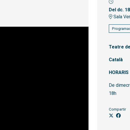
Del dc. 1
Sala Ver
Programac
Teatre de
Català
HORARIS
De dimecre
18h
Compartir