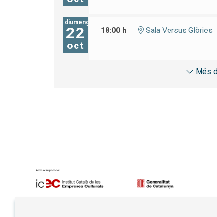
diumenge
22
18:00 h
Sala Versus Glòries
oct
Més d
Diapositiva 1 de 7