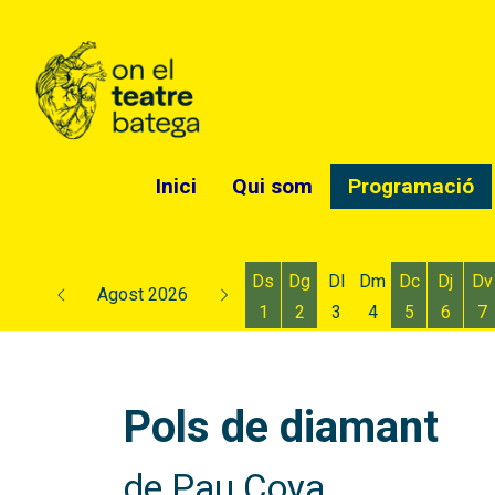
Inici
Qui som
Programació
Ds
Dg
Dl
Dm
Dc
Dj
Dv
Agost 2026
1
2
3
4
5
6
7
Dissabte 1 d'agost
Diumenge 2 d'agost
Dimecres 5
Dijous
D
Pols de diamant
de Pau Coya