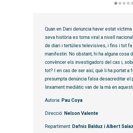
Diapositiva 1 de 7: Pols de diamant | © Sergi P
Quan en Dani denuncia haver estat víctima 
seva història es torna viral a nivell nacion
de diari i tertúlies televisives, i fins i tot
manifestin. No obstant, hi ha alguna cosa
convèncer els investigadors del cas i, sobre
tot? I en cas de ser així, què li ha portat a
presumpta denúncia falsa desacreditar el p
linxament mediàtic van de la mà en aquest
Autoria:
Pau Coya
Direcció:
Nelson Valente
Repartiment:
Dafnis Balduz i Albert Sala