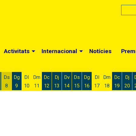
Activitats
Internacional
Notícies
Prem
Ds
Dg
Dl
Dm
Dc
Dj
Dv
Ds
Dg
Dl
Dm
Dc
Dj
8
9
10
11
12
13
14
15
16
17
18
19
20
 d'agost
 6 d'agost
ivendres 7 d'agost
Dissabte 8 d'agost
Diumenge 9 d'agost
Dimecres 12 d'agost
Dijous 13 d'agost
Divendres 14 d'agost
Dissabte 15 d'agost
Diumenge 16 d'agost
Dimecres
Dijo