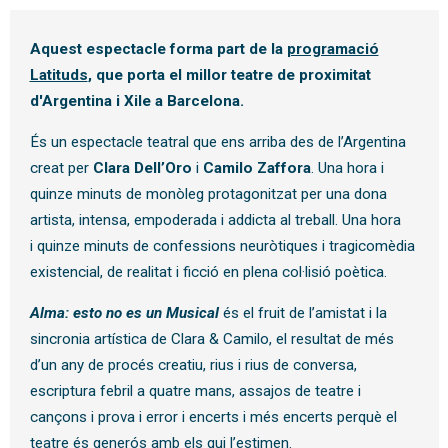
Aquest espectacle forma part de la
programació
Latituds
, que porta el millor teatre de proximitat
d'Argentina i Xile a Barcelona.
És un espectacle teatral que ens arriba des de l’Argentina
creat per
Clara Dell’Oro
i
Camilo Zaffora
. Una hora i
quinze minuts de monòleg protagonitzat per una dona
artista, intensa, empoderada i addicta al treball. Una hora
i quinze minuts de confessions neuròtiques i tragicomèdia
existencial, de realitat i ficció en plena col·lisió poètica.
Alma: esto no es un Musical
és el fruit de l’amistat i la
sincronia artística de Clara & Camilo, el resultat de més
d’un any de procés creatiu, rius i rius de conversa,
escriptura febril a quatre mans, assajos de teatre i
cançons i prova i error i encerts i més encerts perquè el
teatre és generós amb els qui l’estimen.