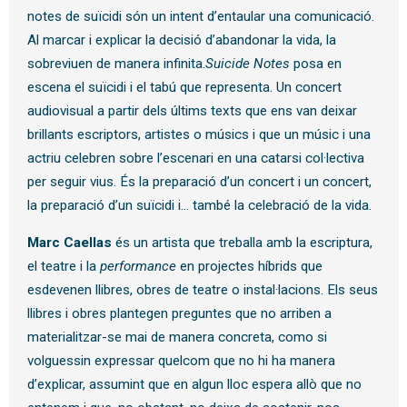
notes de suïcidi són un intent d’entaular una comunicació.
Al marcar i explicar la decisió d’abandonar la vida, la
sobreviuen de manera infinita.
Suicide Notes
posa en
escena el suïcidi i el tabú que representa. Un concert
audiovisual a partir dels últims texts que ens van deixar
brillants escriptors, artistes o músics i que un músic i una
actriu celebren sobre l’escenari en una catarsi col·lectiva
per seguir vius. És la preparació d’un concert i un concert,
la preparació d’un suïcidi i… també la celebració de la vida.
Marc Caellas
és un artista que treballa amb la escriptura,
el teatre i la
performance
en projectes híbrids que
esdevenen llibres, obres de teatre o instal·lacions. Els seus
llibres i obres plantegen preguntes que no arriben a
materialitzar-se mai de manera concreta, como si
volguessin expressar quelcom que no hi ha manera
d’explicar, assumint que en algun lloc espera allò que no