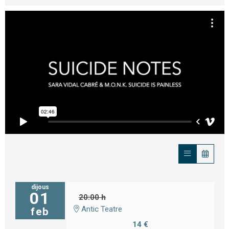
dijous
01
20:00 h
Antic Teatre
feb
14 €