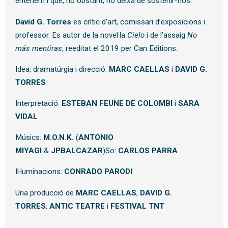
entenem i que, no obstant, no deixa de sostenir-nos.
David G. Torres
es crític d’art, comissari d’exposicions i
professor. Es autor de la novel·la
Cielo
i de l’assaig
No
más mentiras
, reeditat el 2019 per Can Editions.
Idea, dramatúrgia i direcció:
MARC CAELLAS
i
DAVID G.
TORRES
Interpretació:
ESTEBAN FEUNE DE COLOMBI
i
SARA
VIDAL
Músics:
M.O.N.K.
(
ANTONIO
MIYAGI
&
JPBALCAZAR
)So:
CARLOS PARRA
Il·luminacions:
CONRADO PARODI
Una producció de
MARC CAELLAS
,
DAVID G.
TORRES
,
ANTIC TEATRE
i
FESTIVAL TNT