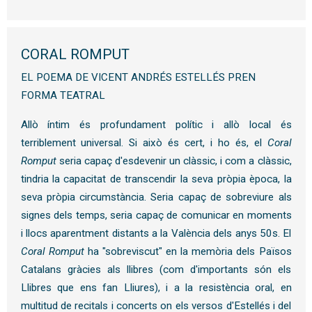
CORAL ROMPUT
EL POEMA DE VICENT ANDRÉS ESTELLÉS PREN
FORMA TEATRAL
Allò íntim és profundament polític i allò local és 
terriblement universal. Si això és cert, i ho és, el 
Coral 
Romput
 seria capaç d'esdevenir un clàssic, i com a clàssic, 
tindria la capacitat de transcendir la seva pròpia època, la 
seva pròpia circumstància. Seria capaç de sobreviure als 
signes dels temps, seria capaç de comunicar en moments 
i llocs aparentment distants a la València dels anys 50s. El 
Coral Romput
 ha "sobreviscut" en la memòria dels Països 
Catalans gràcies als llibres (com d'importants són els 
Llibres que ens fan Lliures), i a la resistència oral, en 
multitud de recitals i concerts on els versos d'Estellés i del 