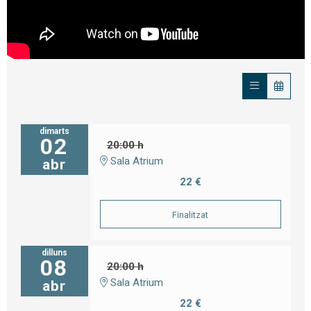
dimarts
02
20:00 h
Sala Atrium
abr
22 €
Finalitzat
dilluns
08
20:00 h
Sala Atrium
abr
22 €