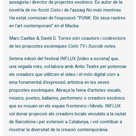
assagista i director de projectes escènics. És autor de la
novel·la de no-ficció
Cielo
i de l’assaig
No más mentiras
.
Ha estat comissari de l’exposició “PUNK. Els seus rastres
en l’art contemporani” en el Macba.
Marc Caellas & David G. Torres són coautors i codirectors
de les propostes escèniques
Cielo TV
i
Suicide notes
.
Setena edició del festival INFLUX
[vídeo a escena]
que,
una vegada més, col·labora amb Antic Teatre per potenciar
els creadors que utilitzen el vídeo i el món digital com a
eina fonamental d’expressió artística en les seves
propostes escèniques. Abraça la feina d’artistes visuals,
músics, poetes, ballarins,
performers
o creadors escènics
que es mouen en els espais fronterers i híbrids. INFLUX
vol donar projecció als creadors locals vinculats a la ciutat
de Barcelona i per extensió a Catalunya, i vol contribuir a
mostrar la diversitat de la creació contemporània.