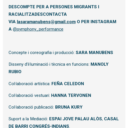
DESCOMPTE PER A PERSONES MIGRANTS I
RACIALITZADESCONTACTA
VIA
lasaramanubens@gmail.com
O PER INSTAGRAM
A
@symphony_performance
Concepte i coreografia i producció:
SARA MANUBENS
Disseny d’il·luminació i tècnica en funcions:
MANOLY
RUBIO
Col·laboració artística:
FEÑA CELEDON
Col·laboració vestuari:
HANNA TERVONEN
Col·laboració publicació:
BRUNA KURY
Suport a la Mediació:
ESPAI JOVE PALAU ALÒS
,
CASAL
DE BARRI CONGRÉS-INDIANS
.