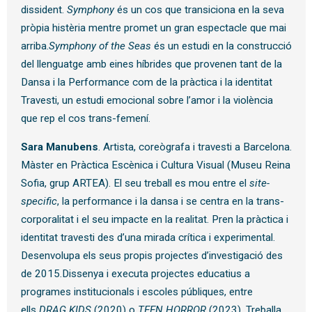
dissident.
Symphony
és un cos que transiciona en la seva
pròpia histèria mentre promet un gran espectacle que mai
arriba.
Symphony of the Seas
és un estudi en la construcció
del llenguatge amb eines híbrides que provenen tant de la
Dansa i la Performance com de la pràctica i la identitat
Travesti, un estudi emocional sobre l’amor i la violència
que rep el cos trans-femení.
Sara Manubens
. Artista, coreògrafa i travesti a Barcelona.
Màster en Pràctica Escènica i Cultura Visual (Museu Reina
Sofia, grup ARTEA). El seu treball es mou entre el
site-
specific
, la performance i la dansa i se centra en la trans-
corporalitat i el seu impacte en la realitat. Pren la pràctica i
identitat travesti des d’una mirada crítica i experimental.
Desenvolupa els seus propis projectes d’investigació des
de 2015.Dissenya i executa projectes educatius a
programes institucionals i escoles públiques, entre
ells
DRAG KIDS
(2020) o
TEEN HORROR
(2023). Treballa