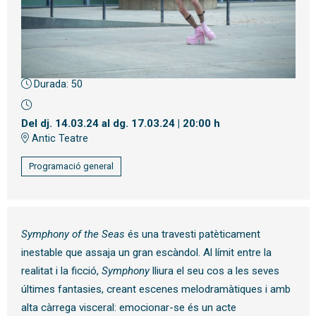
Durada:
50
Diapositiva 1 de 1
Del dj. 14.03.24
al dg. 17.03.24
|
20:00 h
Antic Teatre
Programació general
Symphony of the Seas
és una travesti patèticament
inestable que assaja un gran escàndol. Al límit entre la
realitat i la ficció,
Symphony
lliura el seu cos a les seves
últimes fantasies, creant escenes melodramàtiques i amb
alta càrrega visceral: emocionar-se és un acte