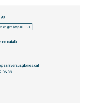
90
s en gira (espai PRO)
 en català
:
l
o@salaversusglories.cat
2 06 39