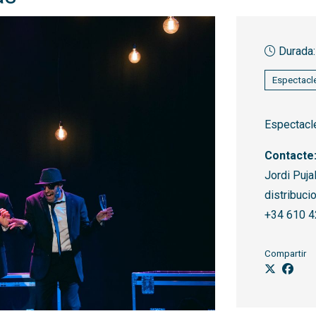
Durada:
Espectacle
Espectacle
Contacte
Jordi Puja
distribuci
+34 610 4
Compartir