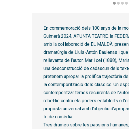
Diapositiva 1 de 6: POP
En commemoració dels 100 anys de la mort
Guimerà 2024, APUNTA TEATRE, la FEDE
amb la col·laboració de EL MALDÀ, presen
dramatúrgia de Lluís-Antón Baulenas i que
rellevants de l’autor, Mar i cel (1888), Mar
una desconstrucció de cadascun dels tex
pretenem apropar la prolífica trajectòria de
la contemporització dels clàssics. Un esp
contemporitzar temes recurrents de l’autor
rebel·lió contra els poders establerts o l
proposta universal amb l’objectiu d’apropar
to de comèdia.
Tres drames sobre les passions humanes, t