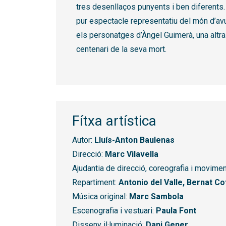
tres desenllaços punyents i ben diferents.
pur espectacle representatiu del món d’av
els personatges d’Àngel Guimerà, una alt
centenari de la seva mort.
Fítxa artística
Autor:
Lluís-Anton Baulenas
Direcció:
Marc Vilavella
Ajudantia de direcció, coreografia i movime
Repartiment:
Antonio del Valle, Bernat C
Música original:
Marc Sambola
Escenografia i vestuari:
Paula Font
Disseny il·luminació:
Dani Gener