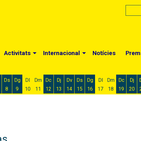
Activitats
Internacional
Notícies
Prem
Ds
Dg
Dl
Dm
Dc
Dj
Dv
Ds
Dg
Dl
Dm
Dc
Dj
8
9
10
11
12
13
14
15
16
17
18
19
20
 d'agost
 6 d'agost
ivendres 7 d'agost
Dissabte 8 d'agost
Diumenge 9 d'agost
Dimecres 12 d'agost
Dijous 13 d'agost
Divendres 14 d'agost
Dissabte 15 d'agost
Diumenge 16 d'agost
Dimecres
Dijo
as