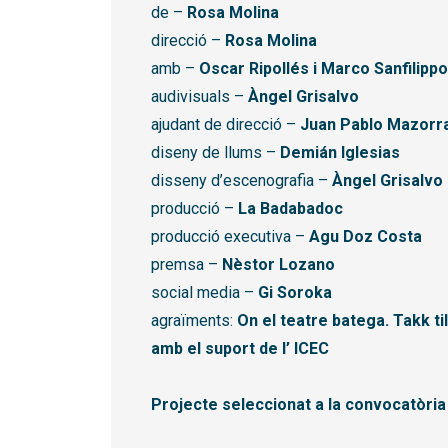
de –
Rosa Molina
direcció –
Rosa Molina
amb –
Oscar Ripollés i Marco Sanfilippo
audivisuals –
Àngel Grisalvo
ajudant de direcció –
Juan Pablo Mazorr
diseny de llums –
Demián Iglesias
disseny d’escenografia –
Àngel Grisalvo
producció –
La Badabadoc
producció executiva –
Agu Doz Costa
premsa –
Nèstor Lozano
social media –
Gi Soroka
agraïments:
On el teatre batega. Takk 
amb el suport de l’ ICEC
Projecte seleccionat a la convocatòria