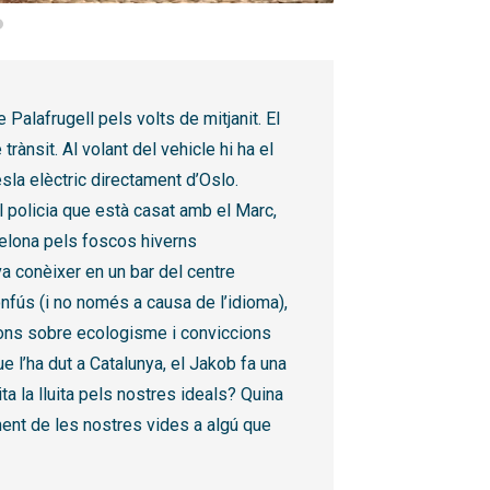
Palafrugell pels volts de mitjanit. El
rànsit. Al volant del vehicle hi ha el
sla elèctric directament d’Oslo.
l policia que està casat amb el Marc,
celona pels foscos hiverns
va conèixer en un bar del centre
onfús (i no només a causa de l’idioma),
xions sobre ecologisme i conviccions
e l’ha dut a Catalunya, el Jakob fa una
ta la lluita pels nostres ideals? Quina
ent de les nostres vides a algú que