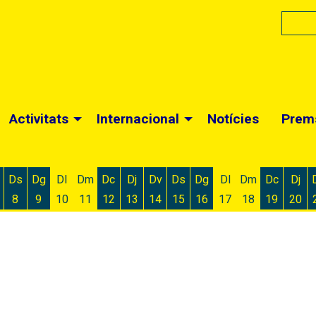
Activitats
Internacional
Notícies
Prem
Ds
Dg
Dl
Dm
Dc
Dj
Dv
Ds
Dg
Dl
Dm
Dc
Dj
8
9
10
11
12
13
14
15
16
17
18
19
20
 d'agost
 6 d'agost
ivendres 7 d'agost
Dissabte 8 d'agost
Diumenge 9 d'agost
Dimecres 12 d'agost
Dijous 13 d'agost
Divendres 14 d'agost
Dissabte 15 d'agost
Diumenge 16 d'agost
Dimecres
Dijo