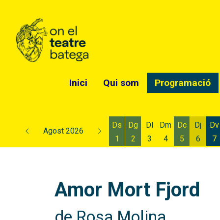
Inici
Qui som
Programació
Ds
Dg
Dl
Dm
Dc
Dj
Dv
Agost 2026
1
2
3
4
5
6
7
Dissabte 1 d'agost
Diumenge 2 d'agost
Dimecres 5
Dijous
D
Amor Mort Fjord
de Rosa Molina