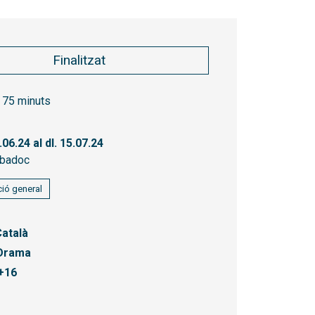
Finalitzat
75 minuts
.06.24
al dl. 15.07.24
badoc
ió general
atalà
Drama
+16