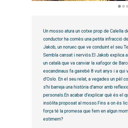
Diapositiva 1 de 3
Un mosso atura un cotxe prop de Calella de 
conductor ha comès una petita infracció de t
Jakob, un noruec que ve conduint el seu Te
Sembla cansat i nerviós.El Jakob explica a
un català que va canviar la xafogor de Bar
escandinaus fa gairebé 8 vuit anys i a qui 
d’Oslo. En el seu relat, a vegades un pèl c
s’hi barreja una història d’amor amb refle
personals.En acabar d’explicar què és el qu
insòlita proposat al mosso.Fins a on és lici
força té la promesa que fem en algun mom
estimem?