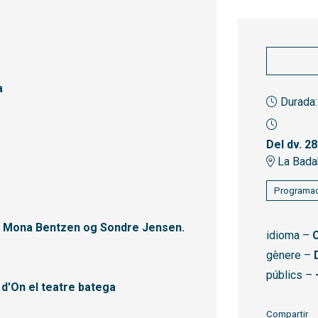
a
Durada:
Del dv. 28
La Bada
Programac
til Mona Bentzen og Sondre Jensen.
idioma –
C
gènere –
públics –
 d'On el teatre batega
Compartir