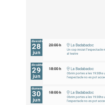
divendres
28
20:00 h
La Badabadoc
Un cop iniciat l'espectacle 
jun
al teatre
dissabte
29
18:00 h
La Badabadoc
Obrim portes a les 19:30hs u
jun
l'espectacle no es pot acced
diumenge
30
18:00 h
La Badabadoc
Obrim portes a les 19:30hs u
jun
l'espectacle no es pot acced