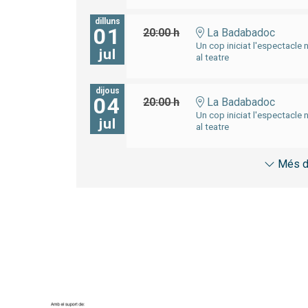
dilluns
01
20:00 h
La Badabadoc
Un cop iniciat l'espectacle 
jul
al teatre
dijous
04
20:00 h
La Badabadoc
Un cop iniciat l'espectacle 
jul
al teatre
Més d