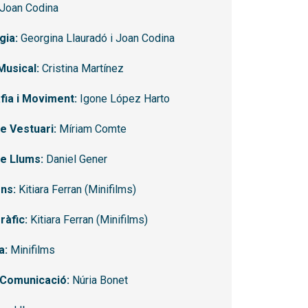
Joan Codina
gia:
Georgina Llauradó i Joan Codina
Musical:
Cristina Martínez
ia i Moviment:
Igone López Harto
e Vestuari:
Míriam Comte
e Llums:
Daniel Gener
ns:
Kitiara Ferran (Minifilms)
ràfic:
Kitiara Ferran (Minifilms)
a:
Minifilms
 Comunicació:
Núria Bonet