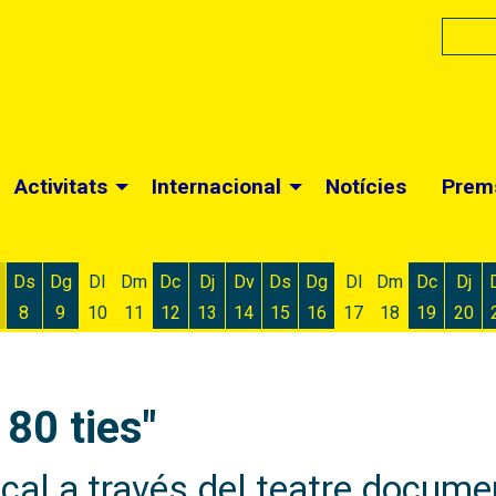
Activitats
Internacional
Notícies
Prem
Ds
Dg
Dl
Dm
Dc
Dj
Dv
Ds
Dg
Dl
Dm
Dc
Dj
8
9
10
11
12
13
14
15
16
17
18
19
20
 d'agost
 6 d'agost
ivendres 7 d'agost
Dissabte 8 d'agost
Diumenge 9 d'agost
Dimecres 12 d'agost
Dijous 13 d'agost
Divendres 14 d'agost
Dissabte 15 d'agost
Diumenge 16 d'agost
Dimecres
Dijo
 80 ties"
ical a través del teatre docume