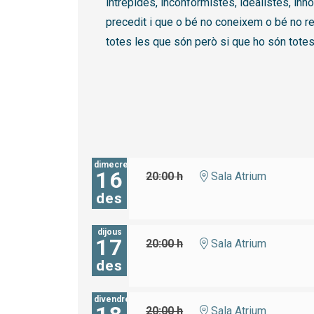
intrèpides, inconformistes, idealistes, inn
precedit i que o bé no coneixem o bé no r
totes les que són però si que ho són totes 
dimecres
16
20:00 h
Sala Atrium
des
dijous
17
20:00 h
Sala Atrium
des
divendres
20:00 h
Sala Atrium