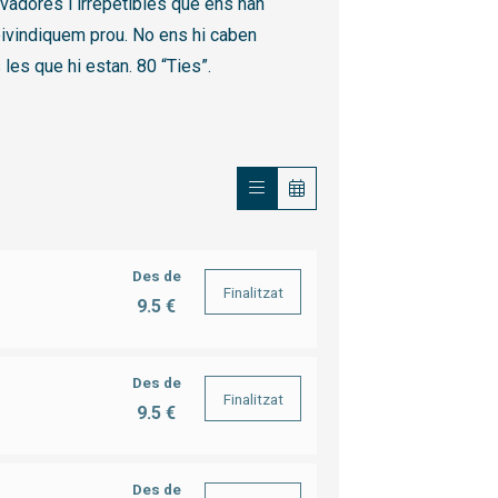
ovadores i irrepetibles que ens han
eivindiquem prou. No ens hi caben
les que hi estan. 80 “Ties”.
Des de
Finalitzat
9.5 €
Des de
Finalitzat
9.5 €
Des de