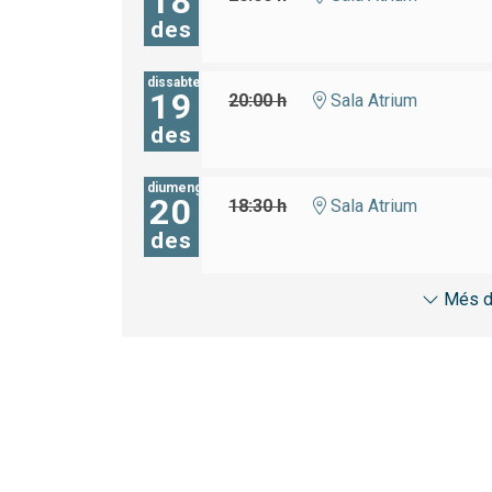
18
des
dissabte
19
20:00 h
Sala Atrium
des
diumenge
20
18:30 h
Sala Atrium
des
Més d