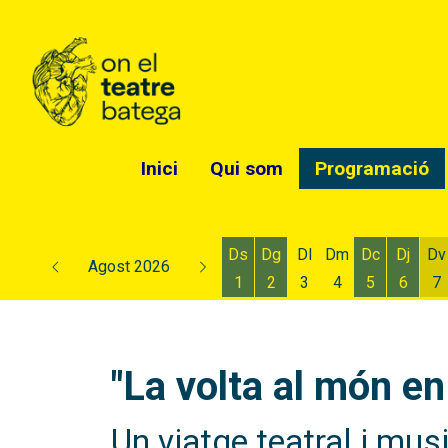
Inici
Qui som
Programació
Ds
Dg
Dl
Dm
Dc
Dj
Dv
Agost 2026
1
2
3
4
5
6
7
Dissabte 1 d'agost
Diumenge 2 d'agost
Dimecres 5
Dijous
D
"La volta al món en
Un viatge teatral i mus