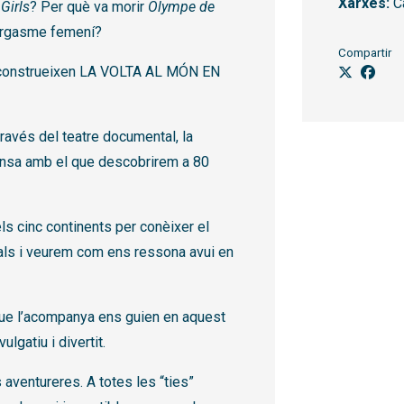
Xarxes:
Ca
 Girls
? Per què va morir
Olympe de
’orgasme femení?
Compartir
s, construeixen LA VOLTA AL MÓN EN
ravés del teatre documental, la
dansa amb el que descobrirem a 80
dels cinc continents per conèixer el
tals i veurem com ens ressona avui en
 que l’acompanya ens guien en aquest
lgatiu i divertit.
aventureres. A totes les “ties”