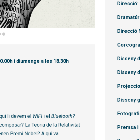
Direcció:
Dramatúr
Direcció 
Coreograf
Disseny d
0.00h i diumenge a les 18.30h
Disseny d
Projeccio
Disseny g
Fotografi
qui li devem el
WIFI
i el
Bluetooth
?
composar? La Teoria de la Relativitat
Premsa i
enen Premi Nobel? A qui va