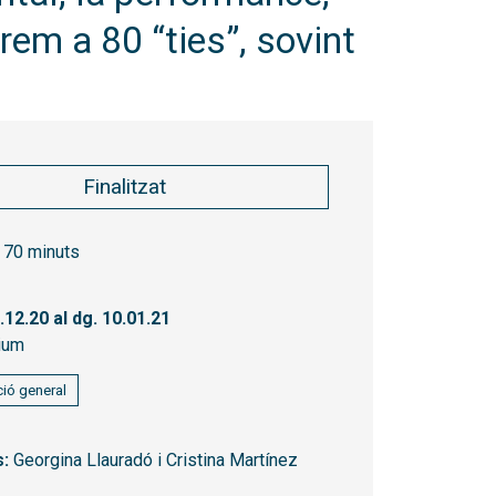
rem a 80 “ties”, sovint
Finalitzat
70 minuts
6.12.20
al dg. 10.01.21
ium
ió general
s:
Georgina Llauradó i Cristina Martínez