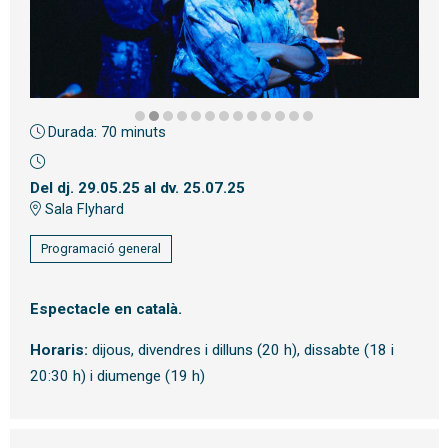
Durada:
70 minuts
Diapositiva 2 de 13: LOOP foto d'escena | © Sergi Panizo
Del dj. 29.05.25
al dv. 25.07.25
Sala Flyhard
Programació general
Espectacle en català.
Horaris:
dijous, divendres i dilluns (20 h), dissabte (18 i
20:30 h) i diumenge (19 h)