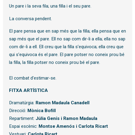
Un pare i la seva fila; una filla i el seu pare.
La conversa pendent.
El pare pensa que en sap més que la filla; ella pensa que en
sap més que el pare. Ell no sap com dir-li a ella; ella no sap
com dir-li a ell. Ell creu que la filla s’equivoca; ella creu que
qui s’equivoca és el pare. El pare potser no coneix prou bé
la filla, la filla potser no coneix prou bé el pare.
El combat d'estimar-se.
FITXA ARTÍSTICA
Dramatúrgia:
Ramon Madaula Canadell
Direcció:
Mònica Bofill
Repartiment:
Júlia Genís i Ramon Madaula
Espai escènic:
Montse Amenós i Carlota Ricart
Vestuari:
Carlota Ricart