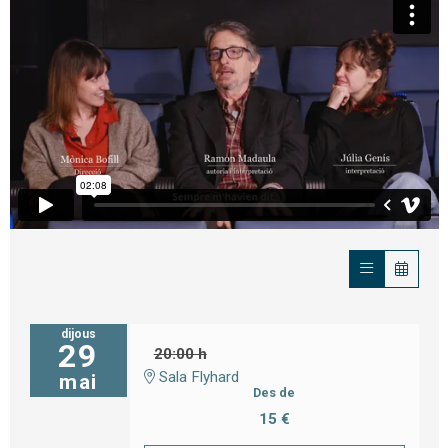
dijous
29
20:00 h
Sala Flyhard
mai
Des de
15 €