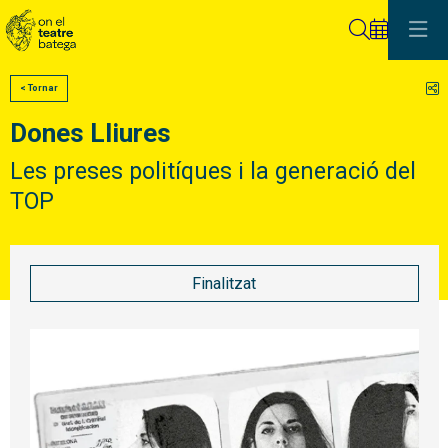
Cerca
C
< Tornar
Dones Lliures
Les preses politíques i la generació del
TOP
Finalitzat