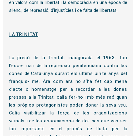
en valors com la llibertat i la democràcia en una època de
silenci, de repressió, d’injustícies i de falta de llibertats.
LA
TRINITAT
La
presó
de la
Trinitat, inaugurada
el
1963,
fou
l’esce-
nari
de la
repressió penitenciària
contra
les
dones
de
Catalunya
durant
els
últims uinze
anys
del
franquis-
me. Ara com ara
no
s’ha
fet cap
mena
d’acte
o
homenatge
per
a
recordar
a
les
dones
presses
a la
Trinitat,
calia
fer-
ho i
mb més raó
quan
les
pròpies
protagonistes
poden
donar
la
seva
veu.
Calia
visibilitzar
la
força
de
les
organitzacions
veïnals
i de
les
associacions
de
do-
nes
que
van
ser
tan
importants
en el
procés
de
lluita
per
la