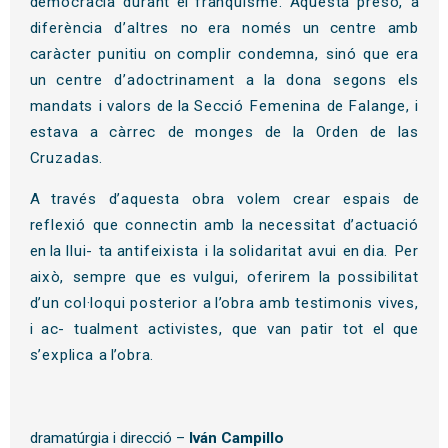
democràcia
durant
el
franquisme.
Aquesta presó,
a
diferència d’altres
no
era
només
un
centre
amb
caràcter
punitiu
on
complir
condemna,
sinó
que
era
un
centre
d’adoctrinament
a la
dona
segons
els
mandats
i
valors
de la
Secció
Femenina
de
Falange,
i
estava
a
càrrec
de
monges
de la
Orden
de
las
Cruzadas.
A
través
d’aquesta
obra
volem crear espais
de
reflexió
que
connectin
amb
la
necessitat d’actuació
en la
llui-
ta
antifeixista
i la
solidaritat
avui
en
dia.
Per
això, sempre
que
es
vulgui, oferirem
la
possibilitat
d’un
col·loqui posterior
a
l’obra
amb
testimonis
vives,
i
ac-
tualment activistes,
que van
patir
tot
el
que
s’explica
a
l’obra.
dramatúrgia i direcció –
Iván Campillo