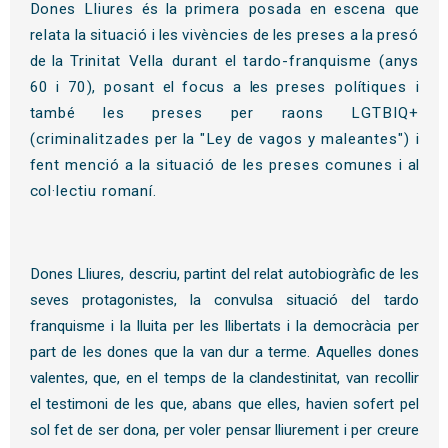
Dones
Lliures
és la
primera
posada
en
escena
que
relata
la
situació
i les
vivències
de les
preses
a la
presó
de la
Trinitat
Vella durant
el
tardo-
franquisme
(anys
60 i
70),
posant
el
focus
a
les
preses
polítiques
i
també
les
preses
per
raons
LGTBIQ+
(criminalitzades
per
la
"Ley
de
vagos
y
maleantes")
i
fent
menció
a la
situació
de
les
preses
comunes
i al
col·lectiu
romaní.
Dones Lliures, descriu, partint del relat autobiogràfic de les
seves protagonistes, la convulsa situació del tardo
franquisme i la lluita per les llibertats i la democràcia per
part de les dones que la van dur a terme. Aquelles dones
valentes, que, en el temps de la clandestinitat, van recollir
el testimoni de les que, abans que elles, havien sofert pel
sol fet de ser dona, per voler pensar lliurement i per creure