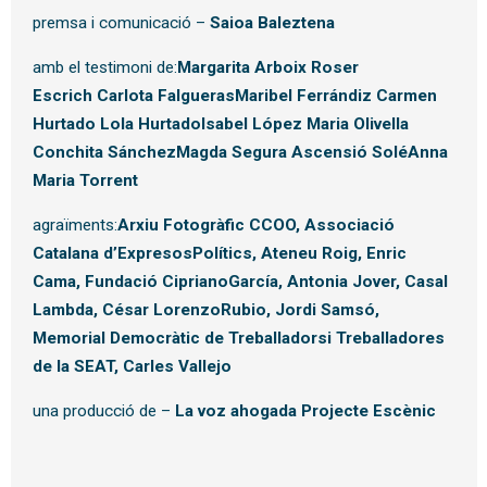
premsa i comunicació –
Saioa Baleztena
amb el testimoni de:
Margarita Arboix Roser
Escrich
Carlota FalguerasMaribel Ferrándiz Carmen
Hurtado Lola HurtadoIsabel López Maria Olivella
Conchita SánchezMagda Segura Ascensió SoléAnna
Maria Torrent
agraïments:
Arxiu Fotogràfic CCOO, Associació
Catalana d’ExpresosPolítics, Ateneu Roig, Enric
Cama, Fundació CiprianoGarcía, Antonia Jover, Casal
Lambda, César LorenzoRubio, Jordi Samsó,
Memorial Democràtic de Treballadorsi Treballadores
de la SEAT, Carles Vallejo
una producció de –
La voz ahogada Projecte Escènic