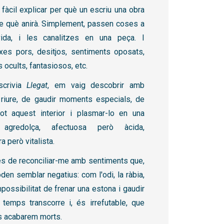
fàcil explicar per què un escriu una obra
de què anirà. Simplement, passen coses a
ida, i les canalitzes en una peça. I
xes pors, desitjos, sentiments oposats,
ocults, fantasiosos, etc.
scrivia
Llegat
, em vaig descobrir amb
riure, de gaudir moments especials, de
ot aquest interior i plasmar-lo en una
agredolça, afectuosa però àcida,
 però vitalista.
es de reconciliar-me amb sentiments que,
poden semblar negatius: com l'odi, la ràbia,
impossibilitat de frenar una estona i gaudir
 temps transcorre i, és irrefutable, que
ts acabarem morts.