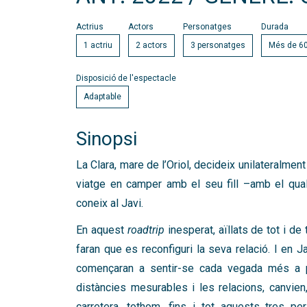
Actrius
Actors
Personatges
Durada
1 actriu
2 actors
3 personatges
Més de 6
Disposició de l'espectacle
Adaptable
Sinopsi
La Clara, mare de l’Oriol, decideix unilateralmen
viatge en camper amb el seu fill –amb el qual
coneix al Javi.
En aquest
roadtrip
inesperat, aïllats de tot i de
faran que es reconfiguri la seva relació. I en Ja
començaran a sentir-se cada vegada més a pro
distàncies mesurables i les relacions, canvien
carretera, tothom, fins i tot aquests tres p