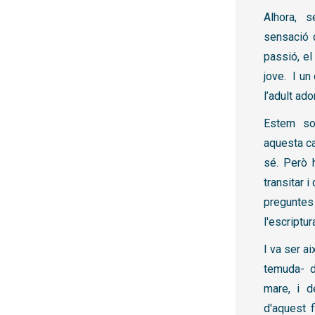
Alhora, s
sensació d
passió, el
jove. I un
l’adult ad
Estem sob
aquesta ca
sé. Però 
transitar 
pregunte
l'escriptur
I va ser ai
temuda- d
mare, i d
d'aquest f