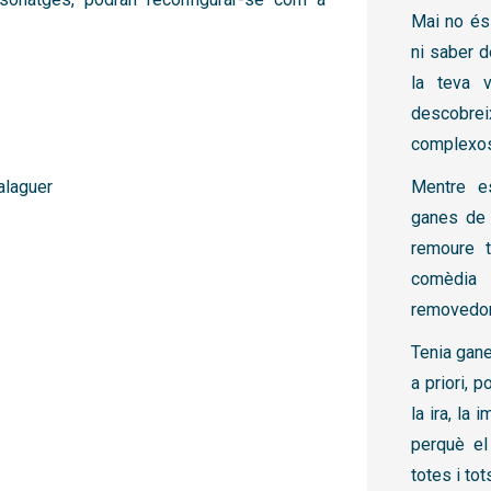
Mai no és 
ni saber 
la teva v
descobrei
complexos 
alaguer
Mentre e
ganes de 
remoure t
comèdia 
removedora
Tenia gan
a priori, 
la ira, la 
perquè el
totes i to