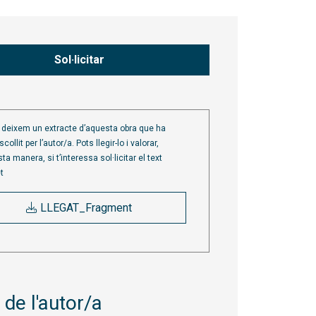
Sol·licitar
t deixem un extracte d’aquesta obra que ha
collit per l’autor/a. Pots llegir-lo i valorar,
ta manera, si t’interessa sol·licitar el text
t
LLEGAT_Fragment
de l'autor/a