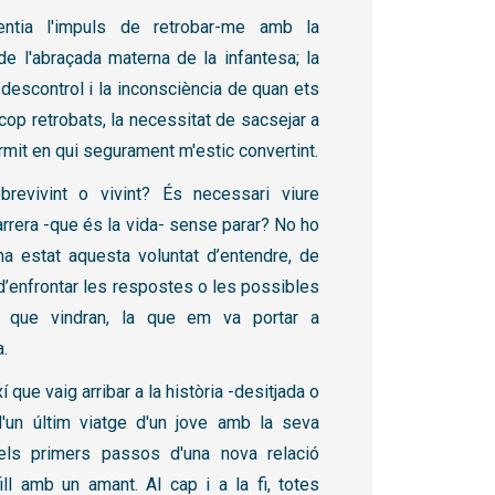
entia l'impuls de retrobar-me amb la
e l'abraçada materna de la infantesa; la
 descontrol i la inconsciència de quan ets
 cop retrobats, la necessitat de sacsejar a
ormit en qui segurament m'estic convertint.
revivint o vivint? És necessari viure
rrera -que és la vida- sense parar? No ho
ha estat aquesta voluntat d’entendre, de
i d’enfrontar les respostes o les possibles
s que vindran, la que em va portar a
a.
xí que vaig arribar a la història -desitjada o
'un últim viatge d'un jove amb la seva
els primers passos d'una nova relació
ill amb un amant. Al cap i a la fi, totes