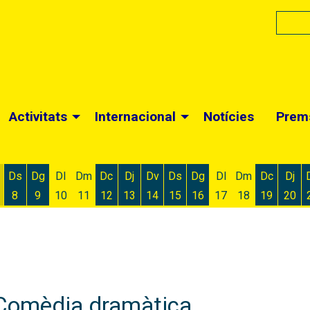
Activitats
Internacional
Notícies
Prem
Ds
Dg
Dl
Dm
Dc
Dj
Dv
Ds
Dg
Dl
Dm
Dc
Dj
8
9
10
11
12
13
14
15
16
17
18
19
20
 d'agost
 6 d'agost
ivendres 7 d'agost
Dissabte 8 d'agost
Diumenge 9 d'agost
Dimecres 12 d'agost
Dijous 13 d'agost
Divendres 14 d'agost
Dissabte 15 d'agost
Diumenge 16 d'agost
Dimecres
Dijo
Comèdia dramàtica