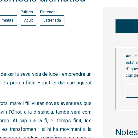
Públics
Estrenada
0 minuts
Adult
Estrenada
Aquí e
estat es
d’aques
t deixar la seva vida de luxe i emprendre un
comple
 es porten fatal – just el dia que aquest
 tots, mare i fill viuran noves aventures que
vi i l’Oriol, a la distància, també serà com
p. Al cap i a la fi, el temps finit, les
, es transformen i si hi ha moviment a la
Notes 
ersonatges, podran reconfigurar-se com a