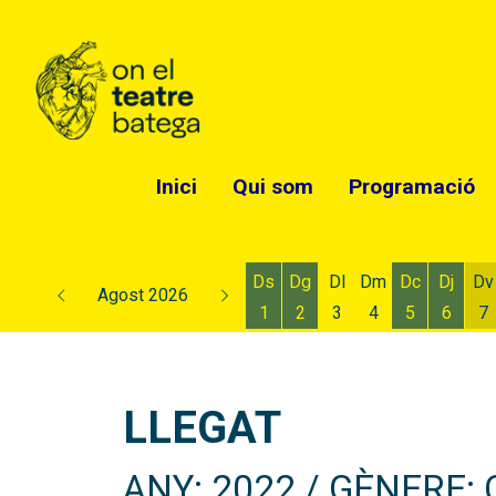
Inici
Qui som
Programació
Ds
Dg
Dl
Dm
Dc
Dj
Dv
Agost 2026
1
2
3
4
5
6
7
Dissabte 1 d'agost
Diumenge 2 d'agost
Dimecres 5
Dijous
D
LLEGAT
ANY: 2022 / GÈNERE: 