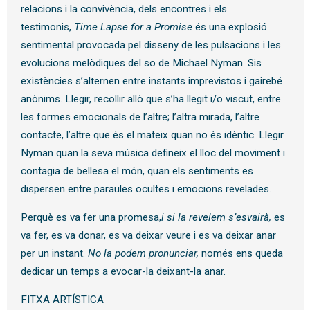
relacions i la convivència, dels encontres i els
testimonis,
Time Lapse for a Promise
és una explosió
sentimental provocada pel disseny de les pulsacions i les
evolucions melòdiques del so de Michael Nyman. Sis
existències s’alternen entre instants imprevistos i gairebé
anònims. Llegir, recollir allò que s’ha llegit i/o viscut, entre
les formes emocionals de l’altre; l’altra mirada, l’altre
contacte, l’altre que és el mateix quan no és idèntic. Llegir
Nyman quan la seva música defineix el lloc del moviment i
contagia de bellesa el món, quan els sentiments es
dispersen entre paraules ocultes i emocions revelades.
Perquè es va fer una promesa,
i si la revelem s’esvairà,
es
va fer, es va donar, es va deixar veure i es va deixar anar
per un instant.
No la podem pronunciar,
només ens queda
dedicar un temps a evocar-la deixant-la anar.
FITXA ARTÍSTICA