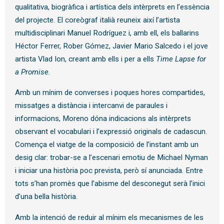
qualitativa, biogràfica i artística dels intèrprets en l’essència
del projecte. El coreògraf italià reuneix així l’artista
multidisciplinari Manuel Rodríguez i, amb ell, els ballarins
Héctor Ferrer, Rober Gómez, Javier Mario Salcedo i el jove
artista Vlad Ion, creant amb ells i per a ells
Time Lapse for
a Promise.
Amb un mínim de converses i poques hores compartides,
missatges a distància i intercanvi de paraules i
informacions, Moreno dóna indicacions als intèrprets
observant el vocabulari i l’expressió originals de cadascun.
Comença el viatge de la composició de l’instant amb un
desig clar: trobar-se a l’escenari emotiu de Michael Nyman
i iniciar una història poc prevista, però sí anunciada. Entre
tots s’han promès que l’abisme del desconegut serà l’inici
d’una bella història.
Amb la intenció de reduir al mínim els mecanismes de les