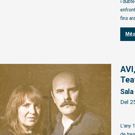
i dubte
enfront
fins ar
Més
AVI
Tea
Sala
Del 2
L’any 
de tres