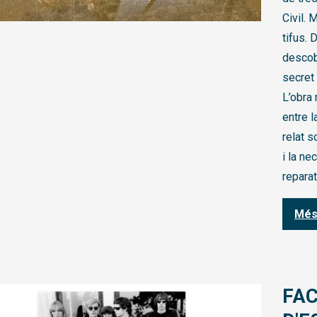
Civil. 
tifus. 
descobr
secret 
L’obra 
entre la
relat s
i la ne
reparat
Més
FAC