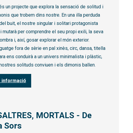
és un projecte que explora la sensació de solitud i
monis que trobem dins nostre. En una illa perduda
el buit, el nostre singular i solitari protagonista
à i mutarà per comprendre el seu propi exili, la seva
ombra i, així, gosar explorar el món exterior.
guatge fora de sèrie en pal xinès, circ, dansa, titella
ra ens conduirà a un univers minimalista i plàstic,
nostres solituds conviuen i els dimonis ballen.
 informació
ALTRES, MORTALS - De
a Sors