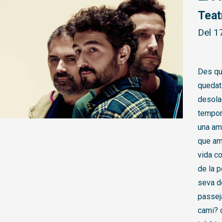
Teat
Del 1
Des que
quedat
desolad
tempor
una am
que am
vida co
de la 
seva d
passeja
cami? d