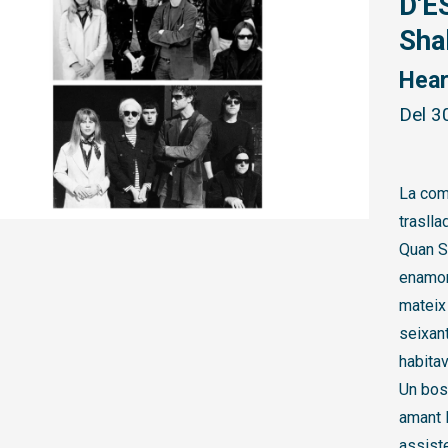
D'E
Sha
Hear
Del 3
La com
trasll
Quan S
enamora
mateix
seixan
habita
Un bos
amant 
assist