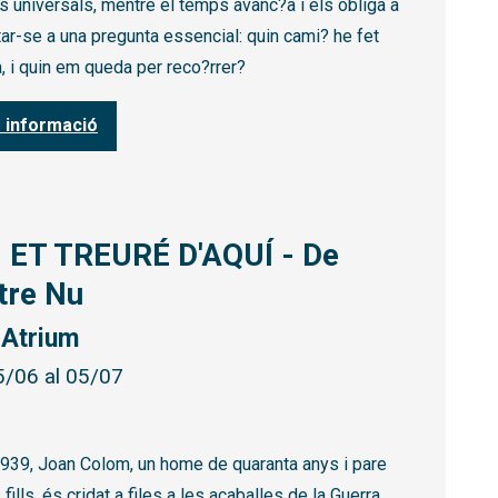
s universals, mentre el temps avanc?a i els obliga a
ar-se a una pregunta essencial: quin cami? he fet
a, i quin em queda per reco?rrer?
 informació
, ET TREURÉ D'AQUÍ - De
tre Nu
 Atrium
5/06 al 05/07
1939, Joan Colom, un home de quaranta anys i pare
 fills, és cridat a files a les acaballes de la Guerra