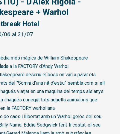
STIU) - D'Àlex Rigola -
kespeare + Warhol
tbreak Hotel
0/06 al 31/07
èdia més màgica de William Shakespeare
adada a la FACTORY d’Andy Warhol.
hakespeare descriu el bosc on van a parar els
ts del “Somni d’una nit d’estiu” sembla com si ell
 hagués viatjat en una màquina del temps als anys
ta i hagués conegut tots aquells animalons que
ven la FACTORY warholiana.
c de caos i llibertat amb un Warhol gelós del seu
Billy Name, Eddie Sedgwick fent-li costat, el seu
ent Gerard Malanga liant-la amb substàncies