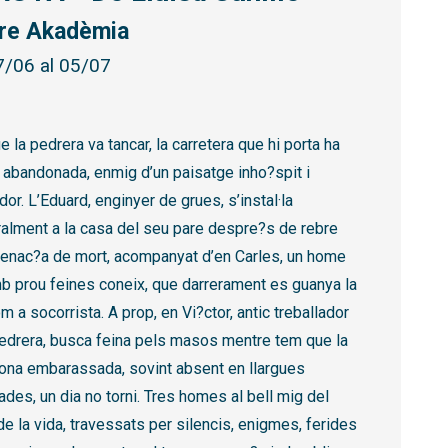
re Akadèmia
7/06 al 05/07
 la pedrera va tancar, la carretera que hi porta ha
 abandonada, enmig d’un paisatge inho?spit i
or. L’Eduard, enginyer de grues, s’instal·la
alment a la casa del seu pare despre?s de rebre
enac?a de mort, acompanyat d’en Carles, un home
b prou feines coneix, que darrerament es guanya la
m a socorrista. A prop, en Vi?ctor, antic treballador
pedrera, busca feina pels masos mentre tem que la
ona embarassada, sovint absent en llargues
des, un dia no torni. Tres homes al bell mig del
e la vida, travessats per silencis, enigmes, ferides