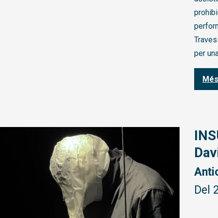
prohibi
perfor
Traves
per una
Més
INS
Dav
Anti
Del 