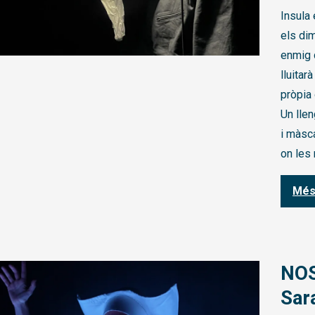
Insula 
els di
enmig d
lluitar
pròpia 
Un llen
i màsca
on les 
Més
NOS
Sar