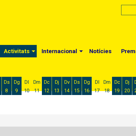
Activitats
Internacional
Notícies
Prem
Ds
Dg
Dl
Dm
Dc
Dj
Dv
Ds
Dg
Dl
Dm
Dc
Dj
8
9
10
11
12
13
14
15
16
17
18
19
20
 d'agost
 6 d'agost
ivendres 7 d'agost
Dissabte 8 d'agost
Diumenge 9 d'agost
Dimecres 12 d'agost
Dijous 13 d'agost
Divendres 14 d'agost
Dissabte 15 d'agost
Diumenge 16 d'agost
Dimecres
Dijo