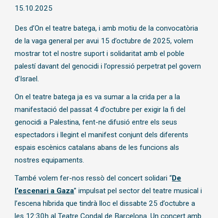
Diapositiva 1 de 1
15.10.2025
Des d’On el teatre batega, i amb motiu de la convocatòria
de la vaga general per avui 15 d’octubre de 2025, volem
mostrar tot el nostre suport i solidaritat amb el poble
palestí davant del genocidi i l’opressió perpetrat pel govern
d’Israel.
On el teatre batega ja es va sumar a la crida per a la
manifestació del passat 4 d’octubre per exigir la fi del
genocidi a Palestina, fent-ne difusió entre els seus
espectadors i llegint el manifest conjunt dels diferents
espais escènics catalans abans de les funcions als
nostres equipaments.
També volem fer-nos ressò del concert solidari “
De
l’escenari a Gaza
” impulsat pel sector del teatre musical i
l’escena híbrida que tindrà lloc el dissabte 25 d’octubre a
les 12:30h al Teatre Condal de Barcelona. Un concert amb