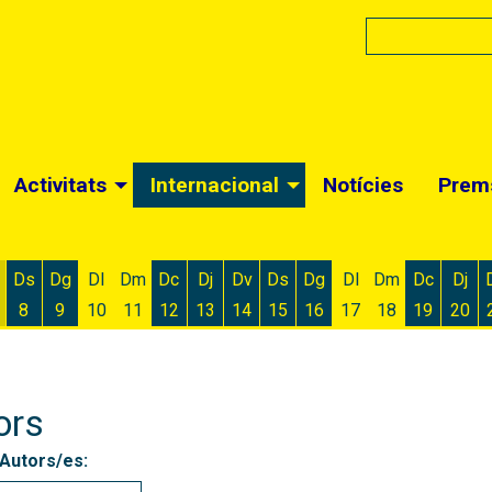
Activitats
Internacional
Notícies
Prem
Ds
Dg
Dl
Dm
Dc
Dj
Dv
Ds
Dg
Dl
Dm
Dc
Dj
8
9
10
11
12
13
14
15
16
17
18
19
20
 d'agost
 6 d'agost
ivendres 7 d'agost
Dissabte 8 d'agost
Diumenge 9 d'agost
Dimecres 12 d'agost
Dijous 13 d'agost
Divendres 14 d'agost
Dissabte 15 d'agost
Diumenge 16 d'agost
Dimecres
Dijo
ors
 Autors/es: