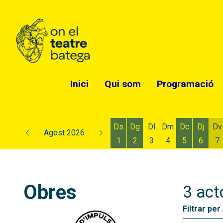
Inici
Qui som
Programació
Ds
Dg
Dl
Dm
Dc
Dj
Dv
Agost 2026
1
2
3
4
5
6
7
Dissabte 1 d'agost
Diumenge 2 d'agost
Dimecres 5
Dijous
D
Obres
3 act
Filtrar per