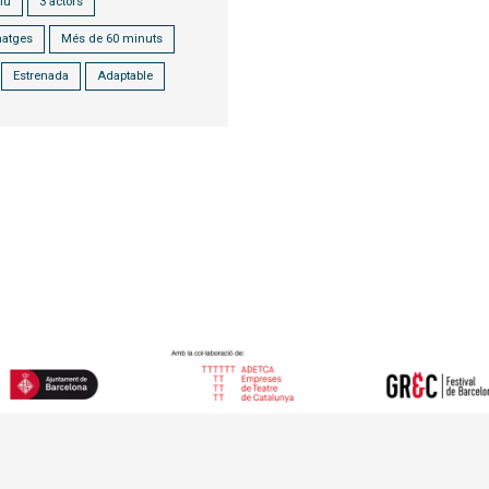
iu
3 actors
natges
Més de 60 minuts
Estrenada
Adaptable