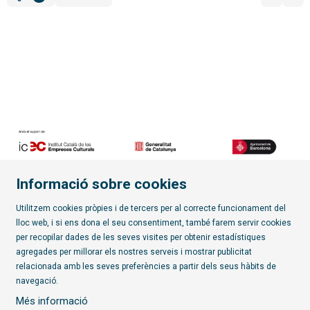
Filtrar
Ordenar per
Informació sobre cookies
Diapositiva 2 de 7
Utilitzem cookies pròpies i de tercers per al correcte funcionament del
lloc web, i si ens dona el seu consentiment, també farem servir cookies
per recopilar dades de les seves visites per obtenir estadístiques
Subscriu-te al butlletí
agregades per millorar els nostres serveis i mostrar publicitat
relacionada amb les seves preferències a partir dels seus hàbits de
Sitemap
|
Avís Legal
|
Política de privacitat
|
Contactar
|
navegació.
Ús de Cookies
|
Transparència
Més informació