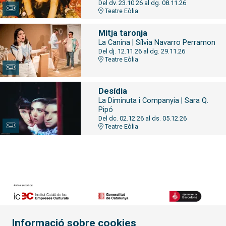
Del dv. 23.10.26
al dg. 08.11.26
Teatre Eòlia
Mitja taronja
La Canina | Sílvia Navarro Perramon
Del dj. 12.11.26
al dg. 29.11.26
Teatre Eòlia
Desídia
La Diminuta i Companyia | Sara Q.
Pipó
Del dc. 02.12.26
al ds. 05.12.26
Teatre Eòlia
Informació sobre cookies