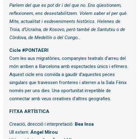
Parlem del que es pot dir i del que no. Ens qüestionem,
reflexionem, ens desestabilitzem. Volem saber el per què.
Mite, actualitat i esdeveniments històrics. Helenes de
Troia, d’Ucraïna, de Kosovo, però també de Santutxu o de
Còrdova, de Medellín o del Congo…
Cicle #PONTAERI
Com les aus migratòries, companyies teatrals d’arreu del
món arriben a Barcelona amb espectacles únics i efímers.
Aquest cicle ens convida a gaudir d’aquestes peces
singulars que travessen fronteres i aterren a la Sala Fènix
només per uns dies. Una oportunitat irrepetible de
connectar amb veus creatives d’altres geografies.
FITXA ARTÍSTICA
Creació, direcció i interpretació:
Bea Insa
Ull extern:
Ángel Mirou