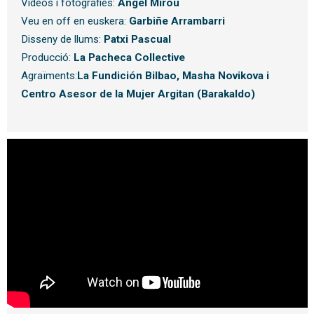
Vídeos i fotografies:
Ángel Mirou
Veu en off en euskera:
Garbiñe Arrambarri
Disseny de llums:
Patxi Pascual
Producció:
La Pacheca Collective
Agraïments:
La Fundición Bilbao, Masha Novikova i
Centro Asesor de la Mujer Argitan (Barakaldo)