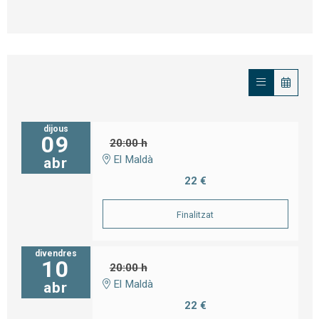
dijous
09
20:00 h
El Maldà
abr
22 €
Finalitzat
divendres
10
20:00 h
El Maldà
abr
22 €