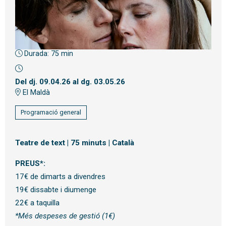
Durada:
75 min
Diapositiva 1 de 1
Del dj. 09.04.26
al dg. 03.05.26
El Maldà
Programació general
Teatre de text | 75 minuts | Català
PREUS*:
17€ de dimarts a divendres
19€ dissabte i diumenge
22€ a taquilla
*Més despeses de gestió (1€)