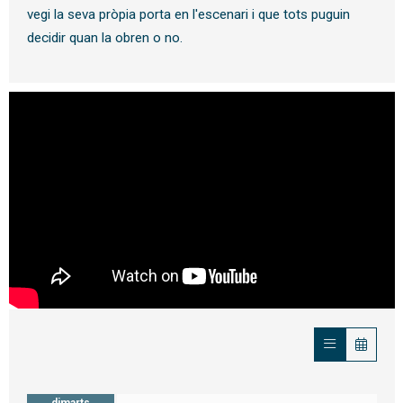
vegi la seva pròpia porta en l'escenari i que tots puguin
decidir quan la obren o no.
dimarts