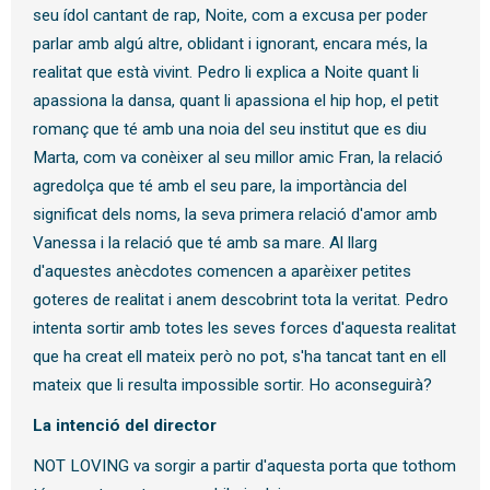
seu ídol cantant de rap, Noite, com a excusa per poder
parlar amb algú altre, oblidant i ignorant, encara més, la
realitat que està vivint. Pedro li explica a Noite quant li
apassiona la dansa, quant li apassiona el hip hop, el petit
romanç que té amb una noia del seu institut que es diu
Marta, com va conèixer al seu millor amic Fran, la relació
agredolça que té amb el seu pare, la importància del
significat dels noms, la seva primera relació d'amor amb
Vanessa i la relació que té amb sa mare. Al llarg
d'aquestes anècdotes comencen a aparèixer petites
goteres de realitat i anem descobrint tota la veritat. Pedro
intenta sortir amb totes les seves forces d'aquesta realitat
que ha creat ell mateix però no pot, s'ha tancat tant en ell
mateix que li resulta impossible sortir. Ho aconseguirà?
La intenció del director
NOT LOVING va sorgir a partir d'aquesta porta que tothom