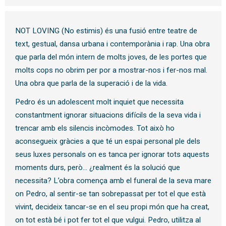
NOT LOVING (No estimis) és una fusió entre teatre de
text, gestual, dansa urbana i contemporània i rap. Una obra
que parla del món intern de molts joves, de les portes que
molts cops no obrim per por a mostrar-nos i fer-nos mal.
Una obra que parla de la superació i de la vida.
Pedro és un adolescent molt inquiet que necessita
constantment ignorar situacions difícils de la seva vida i
trencar amb els silencis incòmodes. Tot això ho
aconsegueix gràcies a que té un espai personal ple dels
seus luxes personals on es tanca per ignorar tots aquests
moments durs, però... ¿realment és la solució que
necessita? L’obra comença amb el funeral de la seva mare
on Pedro, al sentir-se tan sobrepassat per tot el que està
vivint, decideix tancar-se en el seu propi món que ha creat,
on tot està bé i pot fer tot el que vulgui. Pedro, utilitza al