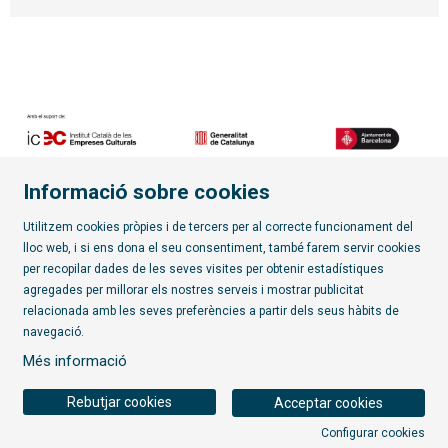
Informació sobre cookies
Diapositiva 2 de 7
Utilitzem cookies pròpies i de tercers per al correcte funcionament del
lloc web, i si ens dona el seu consentiment, també farem servir cookies
per recopilar dades de les seves visites per obtenir estadístiques
Subscriu-te al butlletí
agregades per millorar els nostres serveis i mostrar publicitat
relacionada amb les seves preferències a partir dels seus hàbits de
Sitemap
|
Avís Legal
|
Política de privacitat
|
Contactar
|
navegació.
Ús de Cookies
|
Transparència
Més informació
Rebutjar cookies
Acceptar cookies
Configurar cookies