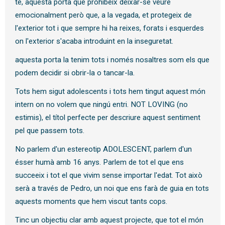
té, aquesta porta que prohibeix deixar-se veure
emocionalment però que, a la vegada, et protegeix de
l'exterior tot i que sempre hi ha reixes, forats i esquerdes
on l'exterior s'acaba introduint en la inseguretat.
aquesta porta la tenim tots i només nosaltres som els que
podem decidir si obrir-la o tancar-la.
Tots hem sigut adolescents i tots hem tingut aquest món
intern on no volem que ningú entri. NOT LOVING (no
estimis), el títol perfecte per descriure aquest sentiment
pel que passem tots.
No parlem d'un estereotip ADOLESCENT, parlem d'un
ésser humà amb 16 anys. Parlem de tot el que ens
succeeix i tot el que vivim sense importar l'edat. Tot això
serà a través de Pedro, un noi que ens farà de guia en tots
aquests moments que hem viscut tants cops.
Tinc un objectiu clar amb aquest projecte, que tot el món