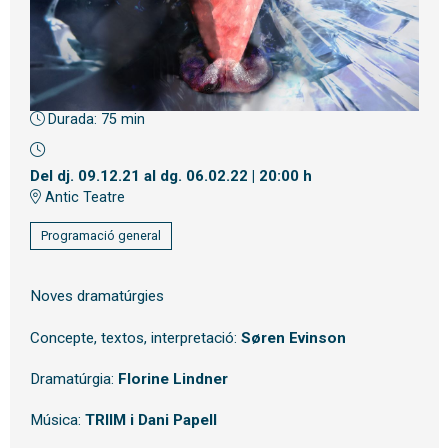
Durada:
75 min
Diapositiva 1 de 1
Del dj. 09.12.21
al dg. 06.02.22
|
20:00 h
Antic Teatre
Programació general
Noves dramatúrgies
Concepte, textos, interpretació:
Søren Evinson
Dramatúrgia:
Florine Lindner
Música:
TRIIM i Dani Papell