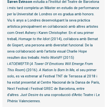
Søren Evinson
estudia a l’Institut del Teatre de Barcelona
i més tard completa un Màster en estudis de performance
per la Universitat de Londres on es gradua amb honors.
Viu 6 anys a Londres desenvolupant la seva pràctica
artística principalment en col·laboració amb altres artistes
com Oreet Ashery i Karen Christopher. En el seu primer
treball,
Homage to the Idiot
(2014),
col·labora amb Bernat
de Gispert, una persona amb diversitat funcional. De la
seva col·laboració amb l’artista visual Charlie Hope
resulten dos treballs:
Hello World!!!
(2015)
i
ATOEWEFTR
(
A Tower Of Emotions Will Emerge From
This Room
) (2016).
A Nation Is Born In Me,
el seu primer
solo, es va estrenar al Festival TNT de Terrassa al 2018 i
ha estat presentat al Centre Nacional de la Dansa de París,
Next Festival i Festival GREC de Barcelona, entre
d’altres.
Just Desire
és una coproducció d’Antic Teatre i Le
Phénix Valenciennes.