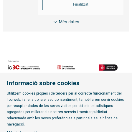
Finalitzat
Més dates
Informació sobre cookies
Diapositiva 2 de 7
Utilitzem cookies pròpies i de tercers per al correcte funcionament del
lloc web, i si ens dona el seu consentiment, també farem servir cookies
per recopilar dades de les seves visites per obtenir estadístiques
Subscriu-te al butlletí
agregades per millorar els nostres serveis i mostrar publicitat
relacionada amb les seves preferències a partir dels seus hàbits de
Sitemap
|
Avís Legal
|
Política de privacitat
|
Contactar
|
navegació.
Ús de Cookies
|
Transparència