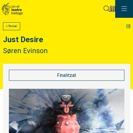
Cerca
C
< Tornar
Just Desire
Søren Evinson
Finalitzat