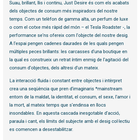
Suau, brillant, llis i continu, Just Desire és com els acabats
dels objectes de consum més inspiradors del nostre
temps. Com un telèfon de gamma alta, un perfum de luxe
o com el cotxe més ràpid del món – el Tesla Roadster -, la
performance se'ns ofereix com l'objecte del nostre desig.
A l'espai pengen cadenes daurades de les quals pengen
múltiples peces brillants: les carcasses d'una boutique en
la qual es construeix un retrat íntim enmig de l'agitació del
consum d'objectes, dels altresi d'un mateix.
La interacció fluida i constant entre objectes i intèrpret
crea una seqüència que pren d'imaginaris *mainstream
entorn de la maldat, la identitat, el consum, el sexe, l'amor i
la mort, al mateix temps que s'endinsa en llocs
insondables. En aquesta cascada inesgotable d'acció,
paraula i cant, els límits del subjecte amb el desig col·lectiu
es comencen a desestabilitzar.